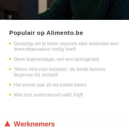
Populair op Alimento.be
Goesting om te leren: waarom elke werkvloer een
leerambassadeur nodig heeft
Geen kopieerstage, wel een springplank
‘Wees mild voor trainees’: de beste trainers
beginnen bij zichzelf
Het eerste jaar zit vol eerste keren
Wie zich ondersteund voelt, blijft
Werknemers