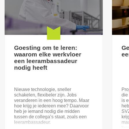
Goesting om te leren:
Ge
waarom elke werkvloer
ee
een leerambassadeur
nodig heeft
Nieuwe technologie, sneller
Pro
schakelen, flexibeler zijn. Jobs
die
veranderen in een hoog tempo. Maar
is 
hoe krijg je iedereen mee? Daarvoor
heb
heb je iemand nodig die midden
SVZ
tussen de collega’s staat, zoals een
kri
leerambassadeur.
maa
bre