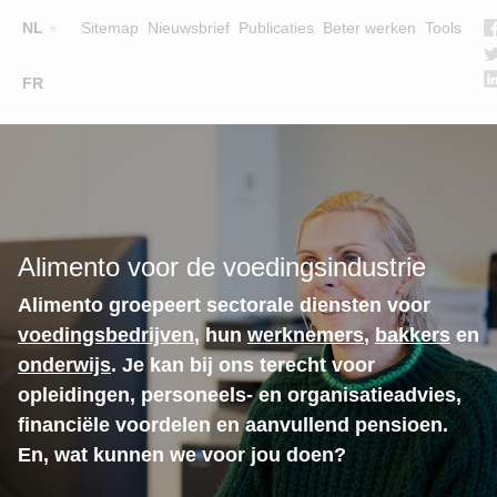
Top
NL
Sitemap
Nieuwsbrief
Publicaties
Beter werken
Tools
☰
FR
Main
OPLEIDINGEN
ZOEK EEN OPLEIDING
navigation
LESGEVERS
WIE ZIJN WE
Alimento voor de voedingsindustrie
TEAM
Alimento groepeert sectorale diensten voor
CONTACT
voedingsbedrijven
, hun
werknemers
,
bakkers
en
onderwijs
. Je kan bij ons terecht voor
opleidingen, personeels- en organisatieadvies,
financiële voordelen en aanvullend pensioen.
En, wat kunnen we voor jou doen?