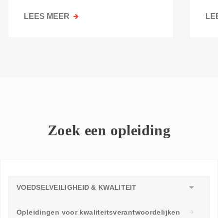
kri
LEES MEER
OVER
LE
GOESTING
OM
TE
LEREN:
WAAROM
ELKE
WERKVLOER
EEN
LEERAMBASSADEUR
Zoek een opleiding
NODIG
HEEFT
VOEDSELVEILIGHEID & KWALITEIT
Opleidingen voor kwaliteitsverantwoordelijken