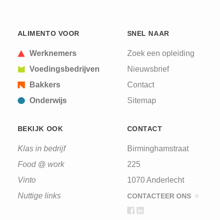
CAPTCHA
This question is for testing whether or not you are
ALIMENTO VOOR
SNEL NAAR
a human visitor and to prevent automated spam
submissions.
Werknemers
Zoek een opleiding
Voedingsbedrijven
Nieuwsbrief
Bakkers
Contact
Onderwijs
Sitemap
BEKIJK OOK
CONTACT
Klas in bedrijf
Birminghamstraat
Food @ work
225
Vinto
1070 Anderlecht
Nuttige links
CONTACTEER ONS