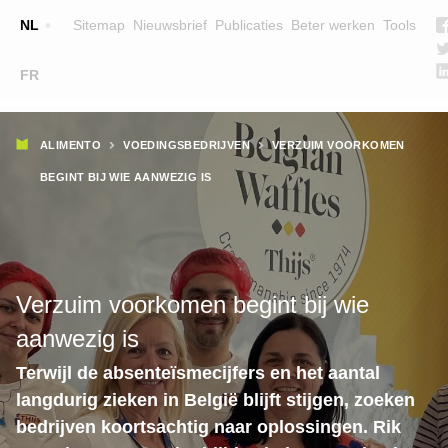
Top
NL
Sitemap
Nieuwsbrief
Publicaties
Beter werken
Tools
☰
FR
Main
OPLEIDINGEN
ZOEK EEN OPLEIDING
Kruimelpad
navigation
ALIMENTO
VOEDINGSBEDRIJVEN
VERZUIM VOORKOMEN
LESGEVERS
BEGINT BIJ WIE AANWEZIG IS
WIE ZIJN WE
TEAM
CONTACT
Verzuim voorkomen begint bij wie
aanwezig is
Terwijl de absenteïsmecijfers en het aantal
langdurig zieken in België blijft stijgen, zoeken
bedrijven koortsachtig naar oplossingen. Rik