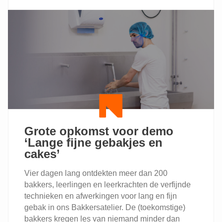
VOOR
DE
PAASPERIODE?
ONTDEK
ONZE
OPLEIDINGEN
OVER
CHOCOLADE
EN
MEER!
Grote opkomst voor demo
‘Lange fijne gebakjes en
cakes’
Vier dagen lang ontdekten meer dan 200
bakkers, leerlingen en leerkrachten de verfijnde
technieken en afwerkingen voor lang en fijn
gebak in ons Bakkersatelier. De (toekomstige)
bakkers kregen les van niemand minder dan