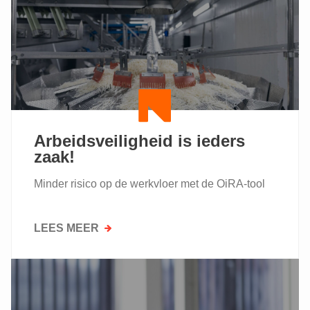
WERKVLOER
IS
VOOR
IEDEREEN
VAN
BELANG
Arbeidsveiligheid is ieders
zaak!
Minder risico op de werkvloer met de OiRA-tool
LEES MEER
OVER
ARBEIDSVEILIGHEID
IS
IEDERS
ZAAK!