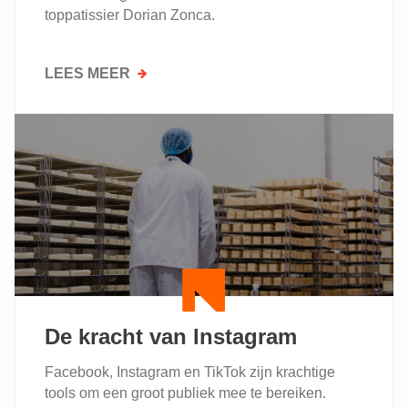
toppatissier Dorian Zonca.
LEES MEER
OVER
GROTE
OPKOMST
VOOR
DEMO
‘LANGE
FIJNE
GEBAKJES
EN
CAKES’
De kracht van Instagram
Facebook, Instagram en TikTok zijn krachtige
tools om een groot publiek mee te bereiken.