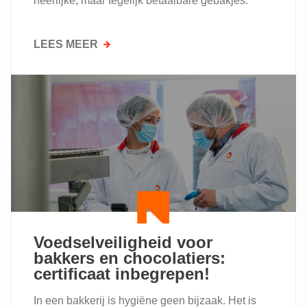
heerlijke, maar tegelijk betaalbare gebakjes.
LEES MEER
OVER
PASTRY
TRAINER
LÉANE
CASADIO
DEELT
HAAR
TIPS
VOOR
KLEINE
ENTREMETS
Voedselveiligheid voor
bakkers en chocolatiers:
certificaat inbegrepen!
In een bakkerij is hygiëne geen bijzaak. Het is