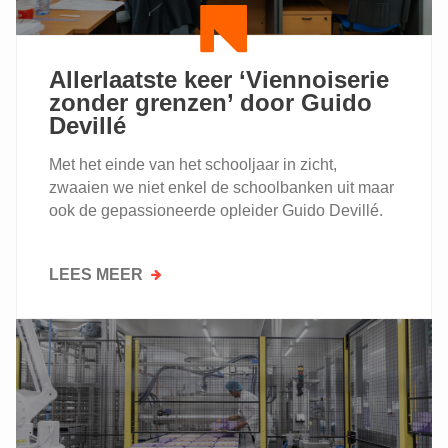
Allerlaatste keer ‘Viennoiserie
zonder grenzen’ door Guido
Devillé
Met het einde van het schooljaar in zicht,
zwaaien we niet enkel de schoolbanken uit maar
ook de gepassioneerde opleider Guido Devillé.
LEES MEER
OVER
ALLERLAATSTE
KEER
‘VIENNOISERIE
ZONDER
GRENZEN’
DOOR
GUIDO