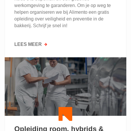
werkomgeving te garanderen. Om je op weg te
helpen organiseren we bij Alimento een gratis
opleiding over veiligheid en preventie in de
bakkerij. Schrijf je snel in!
LEES MEER
OVER
MAAK
VAN
VEILIGHEID
EEN
PRIORITEIT
IN
JOUW
BAKKERIJ.
VOLG
ONZE
GRATIS
OPLEIDING
Opleiding room, hybrids &