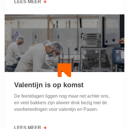
LEES MEER
OVER
CREATIEF
AAN
DE
SLAG
MET
CHOCOLADE
EN
PAASGEBAK
Valentijn is op komst
De feestdagen liggen nog maar net achter ons,
en veel bakkers zijn alweer druk bezig met de
voorbereidingen voor valentijn en Pasen.
LEES MEER
OVER