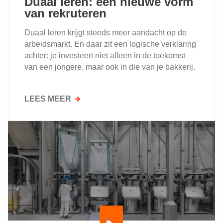
Duaal leren: een nieuwe vorm
van rekruteren
Duaal leren krijgt steeds meer aandacht op de
arbeidsmarkt. En daar zit een logische verklaring
achter: je investeert niet alleen in de toekomst
van een jongere, maar ook in die van je bakkerij.
LEES MEER
OVER
DUAAL
LEREN:
EEN
NIEUWE
VORM
VAN
REKRUTEREN