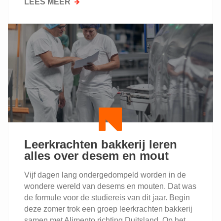
LEES MEER
OVER
GRATIS
EEN
EXPERT
IN
PERSONEELSZAKEN
AAN
JE
ZIJDE
Leerkrachten bakkerij leren
alles over desem en mout
Vijf dagen lang ondergedompeld worden in de
wondere wereld van desems en mouten. Dat was
de formule voor de studiereis van dit jaar. Begin
deze zomer trok een groep leerkrachten bakkerij
samen met Alimento richting Duitsland. Op het