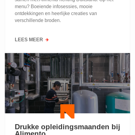
menu? Boeiende infosessies, mooie
ontdekkingen en heerlijke creaties van
verschillende broden.
LEES MEER
OVER
LEERKRACHTEN
BAKKERIJ
LEREN
ALLES
OVER
DESEM
EN
MOUT
Drukke opleidingsmaanden bij
Alimento