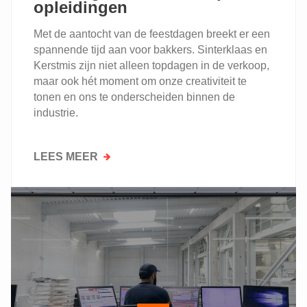
opleidingen
Met de aantocht van de feestdagen breekt er een
spannende tijd aan voor bakkers. Sinterklaas en
Kerstmis zijn niet alleen topdagen in de verkoop,
maar ook hét moment om onze creativiteit te
tonen en ons te onderscheiden binnen de
industrie.
LEES MEER
OVER
BEREID
JE
VOOR
OP
DE
FEESTDAGEN
MET
ONZE
TOP