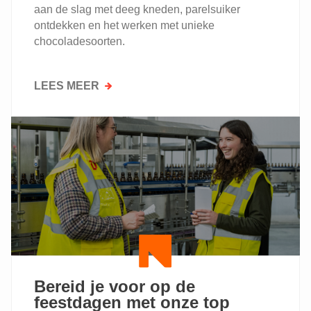
aan de slag met deeg kneden, parelsuiker
ontdekken en het werken met unieke
chocoladesoorten.
LEES MEER
OVER
TOEKOMSTIGE
VOEDINGSTECHNOLOGEN
AAN
DE
SLAG
IN
ONS
BAKKERSATELIER
Bereid je voor op de
feestdagen met onze top