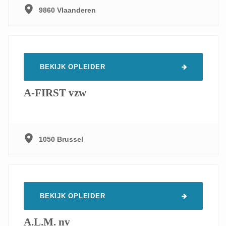
Talen
9860 Vlaanderen
Techniek, onderhoud en productie
Voedingstechnologie
Voedselveiligheid & kwaliteit
BEKIJK OPLEIDER
Welzijn op het werk
A-FIRST vzw
1050 Brussel
BEKIJK OPLEIDER
A.L.M. nv