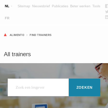
NL
Sitemap
Nieuwsbrief
Publicaties
Beter werken
Tools
☰
FR
OPLEIDINGEN
ZOEK EEN OPLEIDING
ALIMENTO
FIND TRAINERS
LESGEVERS
WIE ZIJN WE
All trainers
TEAM
CONTACT