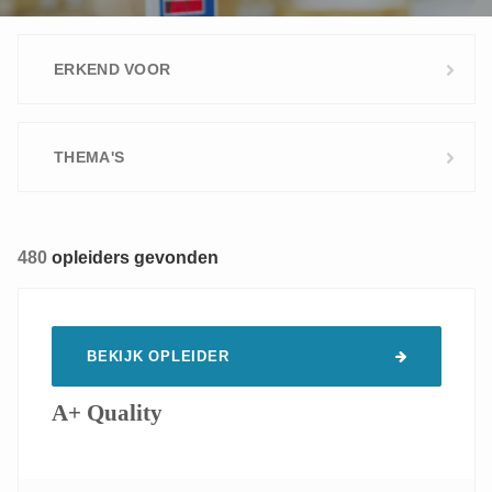
ERKEND VOOR
Vlaanderen
THEMA'S
Wallonië
Brussel
Arbeidsveiligheid en ergonomie
480
opleiders gevonden
Brood- en banketbakkerij
Commerciële en financiële vaardigheden
Digital Learning
BEKIJK OPLEIDER
Informatica
Logistiek
A+ Quality
Milieu
Persoonlijke vaardigheden