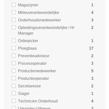
Magazijnier
1
Milieuverantwoordelijke
4
Onderhoudsmedewerker
3
Opleidingsverantwoordelijke / Hr
2
Manager
Orderpicker
1
Ploegbaas
17
Preventieadviseur
2
Processoperator
3
Productiemedewerker
5
Productieoperator
3
Secretaresse
2
Slager
1
Technicien Onderhoud
4
Uitsnijder-Uitbener
2