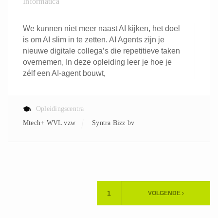
Informatica
We kunnen niet meer naast AI kijken, het doel
is om AI slim in te zetten. AI Agents zijn je
nieuwe digitale collega’s die repetitieve taken
overnemen, In deze opleiding leer je hoe je
zélf een AI-agent bouwt,
Opleidingscentra
Mtech+ WVL vzw
Syntra Bizz bv
Paginering
1
VOLGENDE ›
HUIDIGE
VOLGENDE
PAGINA
PAGINA