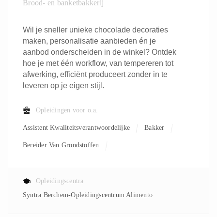
Brood- en banketbakkerij
Wil je sneller unieke chocolade decoraties
maken, personalisatie aanbieden én je
aanbod onderscheiden in de winkel? Ontdek
hoe je met één workflow, van tempereren tot
afwerking, efficiënt produceert zonder in te
leveren op je eigen stijl.
Opleidingen voor o.a.
Assistent Kwaliteitsverantwoordelijke
Bakker
Bereider Van Grondstoffen
Kwaliteitsverantwoordelijke
Leerkracht
Processoperator
Productiemedewerker
Opleidingscentra
Syntra Berchem-Opleidingscentrum Alimento
Verantwoordelijke Productie
Verpakkingsoperator