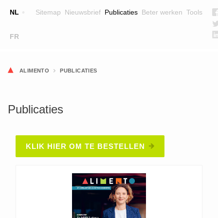
Top
NL
Sitemap
Nieuwsbrief
Publicaties
Beter werken
Tools
☰
FR
Main
OPLEIDINGEN
ZOEK EEN OPLEIDING
Kruimelpad
navigation
ALIMENTO
PUBLICATIES
LESGEVERS
WIE ZIJN WE
Publicaties
TEAM
CONTACT
KLIK HIER OM TE BESTELLEN