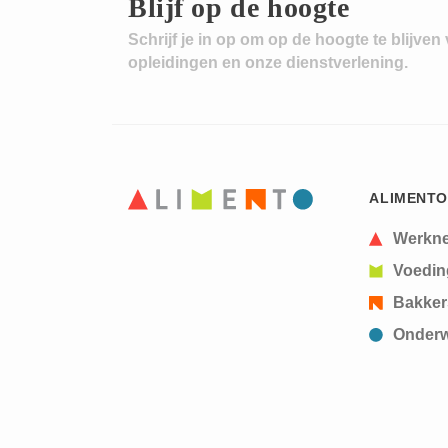
Blijf op de hoogte
Schrijf je in op om op de hoogte te blijven
opleidingen en onze dienstverlening.
ALIMENTO
Werkn
Voedin
Bakker
Onderw