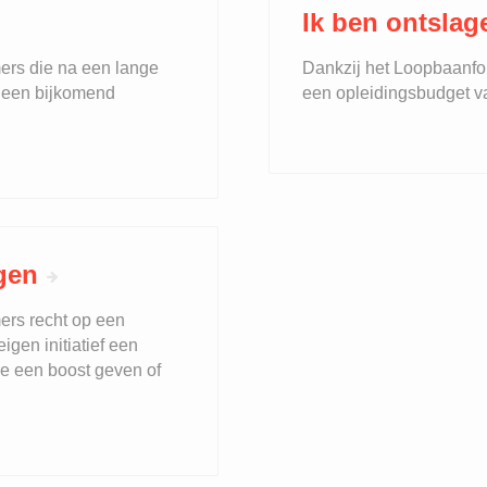
Ik ben ontslag
rs die na een lange
Dankzij het Loopbaanfo
p een bijkomend
een opleidingsbudget v
lgen
rs recht op een
gen initiatief een
re een boost geven of