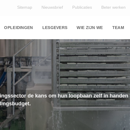
Top
Sitemap
Nieuwsbrief
Publicaties
Beter werken
Main
navigation
OPLEIDINGEN
LESGEVERS
WIE ZIJN WE
TEAM
ngssector de kans om hun loopbaan zelf in handen t
dingsbudget.