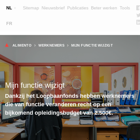
Top
NL
Sitemap
Nieuwsbrief
Publicaties
Beter werken
Tools
☰
FR
Main
OPLEIDINGEN
ZOEK EEN OPLEIDING
Kruimelpad
navigation
ALIMENTO
WERKNEMERS
MIJN FUNCTIE WIJZIGT
LESGEVERS
WIE ZIJN WE
TEAM
Mijn functie wijzigt
CONTACT
Dankzij het Loopbaanfonds hebben werknemers
die van functie veranderen recht op een
bijkomend opleidingsbudget van 2.500€.