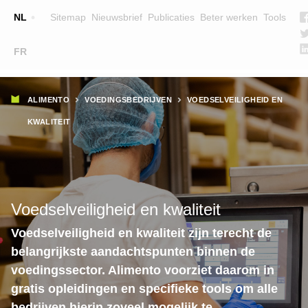
Top
NL
Sitemap
Nieuwsbrief
Publicaties
Beter werken
Tools
☰
FR
Main
OPLEIDINGEN
ZOEK EEN OPLEIDING
Kruimelpad
navigation
ALIMENTO
VOEDINGSBEDRIJVEN
VOEDSELVEILIGHEID EN
LESGEVERS
KWALITEIT
WIE ZIJN WE
TEAM
CONTACT
Voedselveiligheid en kwaliteit
Voedselveiligheid en kwaliteit zijn terecht de
belangrijkste aandachtspunten binnen de
voedingssector. Alimento voorziet daarom in
gratis opleidingen en specifieke tools om alle
bedrijven hierin zoveel mogelijk te