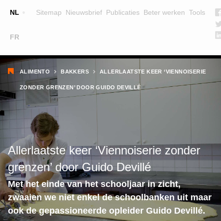
Top
NL
Sitemap
Nieuwsbrief
Publicaties
Beter werken
Tools
☰
FR
Main
OPLEIDINGEN
ZOEK EEN OPLEIDING
Kruimelpad
navigation
ALIMENTO
BAKKERS
ALLERLAATSTE KEER ‘VIENNOISERIE
LESGEVERS
ZONDER GRENZEN’ DOOR GUIDO DEVILLÉ
WIE ZIJN WE
TEAM
CONTACT
Allerlaatste keer ‘Viennoiserie zonder
grenzen’ door Guido Devillé
Met het einde van het schooljaar in zicht,
zwaaien we niet enkel de schoolbanken uit maar
ook de gepassioneerde opleider Guido Devillé.