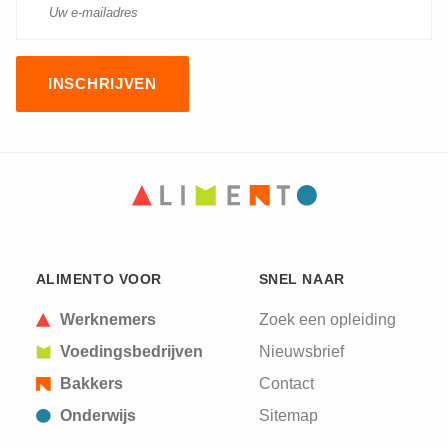
CAPTCHA
This question is for testing whether or not you are
ALIMENTO VOOR
SNEL NAAR
a human visitor and to prevent automated spam
submissions.
Werknemers
Zoek een opleiding
Voedingsbedrijven
Nieuwsbrief
Bakkers
Contact
Onderwijs
Sitemap