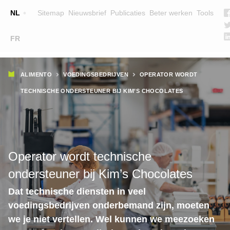
Top
NL
Sitemap
Nieuwsbrief
Publicaties
Beter werken
Tools
☰
FR
Main
OPLEIDINGEN
ZOEK EEN OPLEIDING
Kruimelpad
navigation
ALIMENTO
VOEDINGSBEDRIJVEN
OPERATOR WORDT
LESGEVERS
TECHNISCHE ONDERSTEUNER BIJ KIM’S CHOCOLATES
WIE ZIJN WE
TEAM
CONTACT
Operator wordt technische
ondersteuner bij Kim’s Chocolates
Dat technische diensten in veel
voedingsbedrijven onderbemand zijn, moeten
we je niet vertellen. Wel kunnen we meezoeken