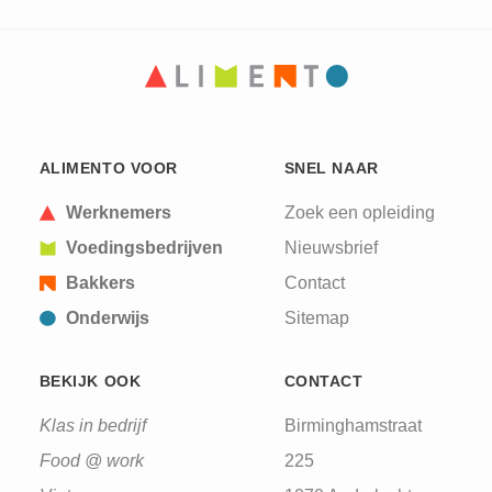
CAPTCHA
This question is for testing whether or not you are
ALIMENTO VOOR
SNEL NAAR
a human visitor and to prevent automated spam
submissions.
Werknemers
Zoek een opleiding
Voedingsbedrijven
Nieuwsbrief
Bakkers
Contact
Onderwijs
Sitemap
BEKIJK OOK
CONTACT
Klas in bedrijf
Birminghamstraat
Food @ work
225