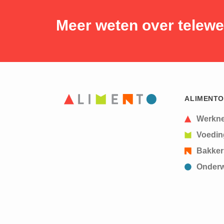
Meer weten over telew
ALIMENTO
Werkn
Voedin
Bakker
Onderw