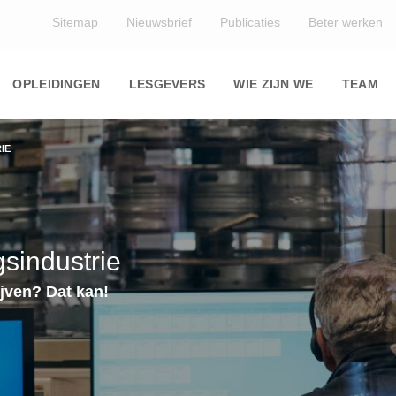
Top
Sitemap
Nieuwsbrief
Publicaties
Beter werken
Main
navigation
OPLEIDINGEN
LESGEVERS
WIE ZIJN WE
TEAM
IE
sindustrie
jven? Dat kan!