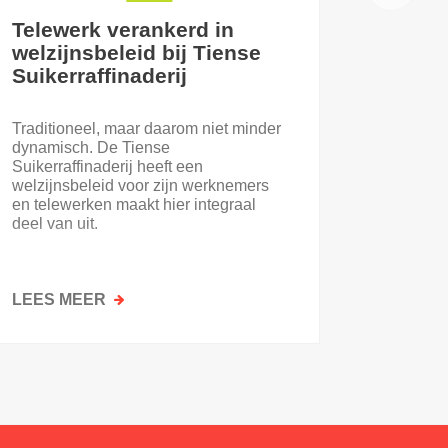
Telewerk verankerd in
welzijnsbeleid bij Tiense
Suikerraffinaderij
Traditioneel, maar daarom niet minder
dynamisch. De Tiense
Suikerraffinaderij heeft een
welzijnsbeleid voor zijn werknemers
en telewerken maakt hier integraal
deel van uit.
LEES MEER
OVER
TELEWERK
VERANKERD
IN
WELZIJNSBELEID
BIJ
TIENSE