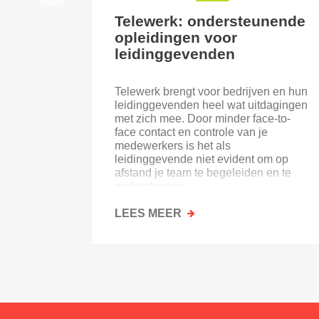
Telewerk: ondersteunende
opleidingen voor
leidinggevenden
Telewerk brengt voor bedrijven en hun
leidinggevenden heel wat uitdagingen
met zich mee. Door minder face-to-
face contact en controle van je
medewerkers is het als
leidinggevende niet evident om op
afstand je team te begeleiden en te
ondersteunen.
LEES MEER
OVER
TELEWERK:
ONDERSTEUNENDE
OPLEIDINGEN
VOOR
LEIDINGGEVENDEN