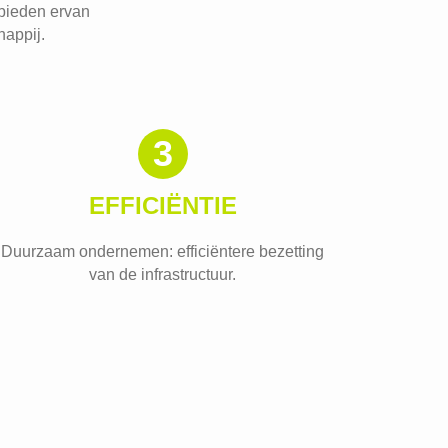
bieden ervan
happij.
3
EFFICIËNTIE
Duurzaam ondernemen: efficiëntere bezetting
van de infrastructuur.