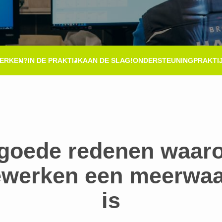
ERKEN?
IN DE PRAKTIJK
AAN DE SLAG!
ONDERSTEUNING
PRAKTI
 goede redenen waar
ewerken een meerwa
is