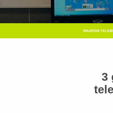
Title
WAAROM TELEW
Menu
3
tel