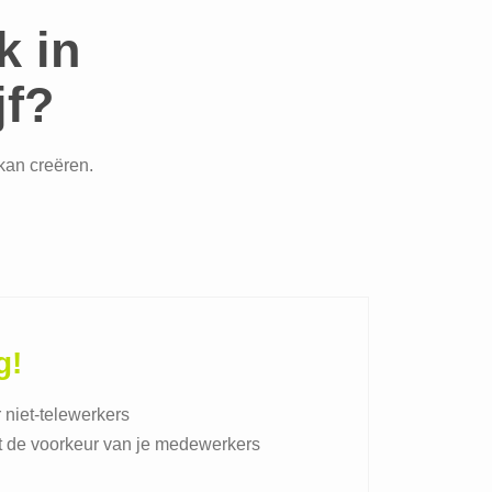
k in
jf?
kan creëren.
g!
 niet-telewerkers
 de voorkeur van je medewerkers