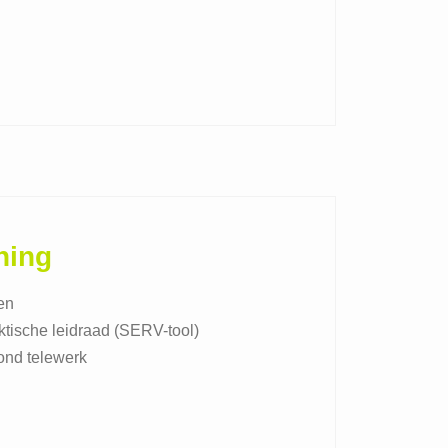
ning
en
tische leidraad (SERV-tool)
rond telewerk