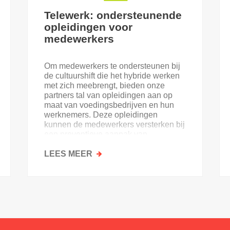
Telewerk: ondersteunende
opleidingen voor
medewerkers
Om medewerkers te ondersteunen bij
de cultuurshift die het hybride werken
met zich meebrengt, bieden onze
partners tal van opleidingen aan op
maat van voedingsbedrijven en hun
werknemers. Deze opleidingen
kunnen de medewerkers versterken bij
een preventieve aanpak van
welzijnsrisico’s die aan telewerk
verbonden zijn.
LEES MEER
OVER
TELEWERK:
ONDERSTEUNENDE
OPLEIDINGEN
VOOR
MEDEWERKERS