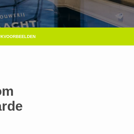
JKVOORBEELDEN
om
arde