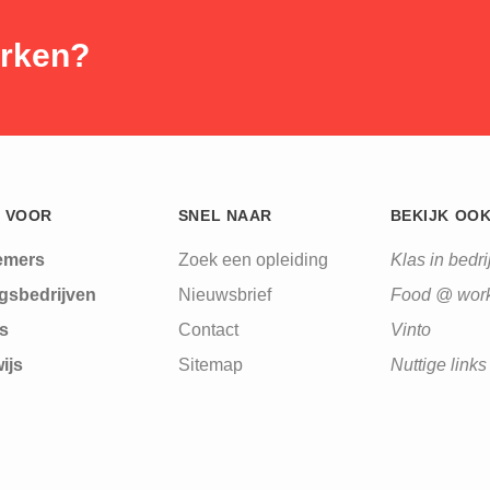
erken?
 VOOR
SNEL NAAR
BEKIJK OO
emers
Zoek een opleiding
Klas in bedrij
gsbedrijven
Nieuwsbrief
Food @ wor
s
Contact
Vinto
ijs
Sitemap
Nuttige links