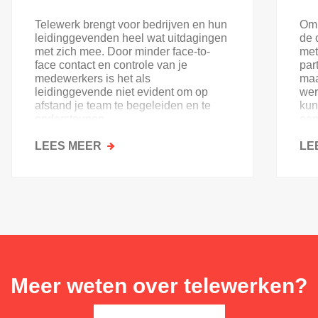
Telewerk brengt voor bedrijven en hun
Om 
leidinggevenden heel wat uitdagingen
de 
met zich mee. Door minder face-to-
met
face contact en controle van je
par
medewerkers is het als
maa
leidinggevende niet evident om op
wer
afstand je team te begeleiden en te
kun
ondersteunen.
een
wel
LEES MEER
OVER
ver
LE
TELEWERK:
ONDERSTEUNENDE
OPLEIDINGEN
VOOR
LEIDINGGEVENDEN
Meer weten over telewerken?