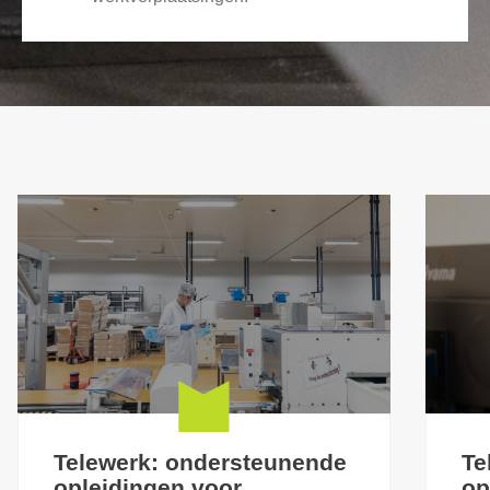
Telewerk: ondersteunende
Te
opleidingen voor
op