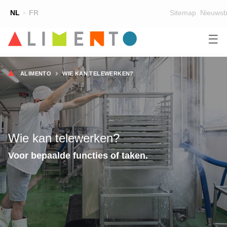
Top
NL
FR
Sitemap
Nieuwsb
☰
Main
OPLEIDINGEN
ZOEK EEN OPLEIDING
Kruimelpad
navigation
ALIMENTO
WIE KAN TELEWERKEN?
LESGEVERS
WIE ZIJN WE
TEAM
Wie kan telewerken?
CONTACT
Voor bepaalde functies of taken.