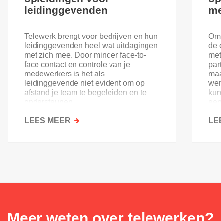
leidinggevenden
me
Telewerk brengt voor bedrijven en hun
Om 
leidinggevenden heel wat uitdagingen
de 
met zich mee. Door minder face-to-
met
face contact en controle van je
par
medewerkers is het als
maa
leidinggevende niet evident om op
wer
afstand je team te begeleiden en te
kun
ondersteunen.
een
wel
LEES MEER
OVER
ver
LE
TELEWERK:
ONDERSTEUNENDE
OPLEIDINGEN
VOOR
LEIDINGGEVENDEN
Meer weten over telewerken?