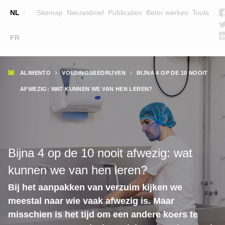
Top
NL
Sitemap
Nieuwsbrief
Publicaties
Beter werken
Tools
☰
FR
Main
OPLEIDINGEN
ZOEK EEN OPLEIDING
Kruimelpad
navigation
ALIMENTO
VOEDINGSBEDRIJVEN
BIJNA 4 OP DE 10 NOOIT
LESGEVERS
AFWEZIG: WAT KUNNEN WE VAN HEN LEREN?
WIE ZIJN WE
TEAM
CONTACT
Bijna 4 op de 10 nooit afwezig: wat
kunnen we van hen leren?
Bij het aanpakken van verzuim kijken we
meestal naar wie vaak afwezig is. Maar
misschien is het tijd om een andere koers te