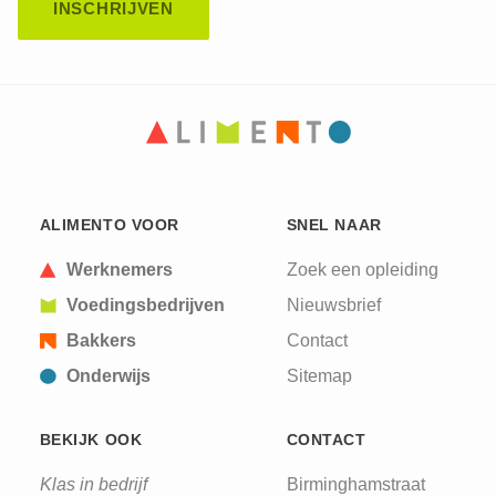
CAPTCHA
This question is for testing whether or not you are
ALIMENTO VOOR
SNEL NAAR
a human visitor and to prevent automated spam
submissions.
Werknemers
Zoek een opleiding
Voedingsbedrijven
Nieuwsbrief
Bakkers
Contact
Onderwijs
Sitemap
BEKIJK OOK
CONTACT
Klas in bedrijf
Birminghamstraat