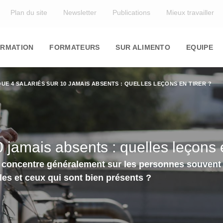
Top
Plan du site
Newsletter
Publications
Mieux travailler
in
igation
RMATION
FORMATEURS
SUR ALIMENTO
EQUIPE
UE 4 SALARIÉS SUR 10 JAMAIS ABSENTS : QUELLES LEÇONS EN TIRER ?
 jamais absents : quelles leçons e
 concentre généralement sur les personnes souvent
lles et ceux qui sont bien présents ?