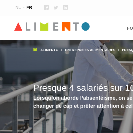
NL
FR
Ma
nav
FO
Fil
ALIMENTO
ENTREPRISES ALIMENTAIRES
PRESQ
d'Ariane
Presque 4 salariés sur 10
Lorsqu’on aborde l’absentéisme, on se
changer de cap et prêter attention à ce