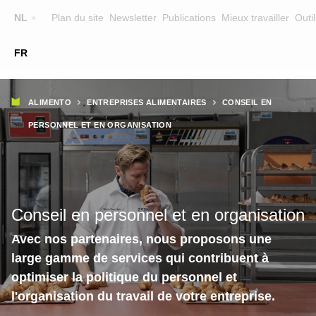
Top
NL
Plan du site
Newsletter
Publications
Mieux travailler
Outil
☰
FR
Main
FORMATION
CHERCHER UNE FORMATION
Fil
navigation
ALIMENTO
ENTREPRISES ALIMENTAIRES
CONSEIL EN
FORMATEURS
d'Ariane
PERSONNEL ET EN ORGANISATION
SUR ALIMENTO
EQUIPE
CONTACT
Conseil en personnel et en organisation
Avec nos partenaires, nous proposons une
large gamme de services qui contribuent à
optimiser la politique du personnel et
l'organisation du travail de votre entreprise.