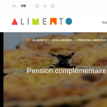
NL
FR
Ma
nav
FO
Fil
ALIMENTO
BOULANGERS
PENSION COMPLÉME
d'Ariane
Pension complémentaire