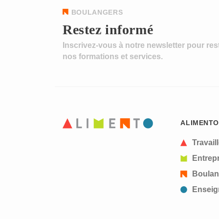
BOULANGERS
Restez informé
Inscrivez-vous à notre newsletter pour res
nos formations et services.
ALIMENTO
Travail
Entrepr
Boulan
Enseig