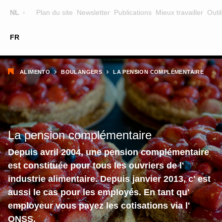
Top
NL
Plan du site
Newsletter
Publications
Mieux travailler
Outil
☰
FR
Main
FORMATION
CHERCHER UNE FORMATION
Fil
navigation
ALIMENTO
BOULANGERS
LA PENSION COMPLÉMENTAIRE
FORMATEURS
d'Ariane
SUR ALIMENTO
EQUIPE
La pension complémentaire
CONTACT
Depuis avril 2004, une pension complémentaire
est constituée pour tous les ouvriers de l'
industrie alimentaire. Depuis janvier 2013, c' est
aussi le cas pour les employés. En tant qu'
employeur vous payez les cotisations via l'
ONSS.