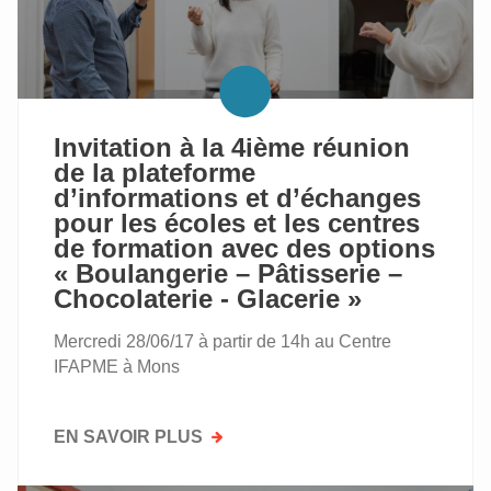
–
MÉCATRONIQUE
CHOCOLATERIE
-
GLACERIE
»
Invitation à la 4ième réunion
de la plateforme
d’informations et d’échanges
pour les écoles et les centres
de formation avec des options
« Boulangerie – Pâtisserie –
Chocolaterie - Glacerie »
Mercredi 28/06/17 à partir de 14h au Centre
IFAPME à Mons
EN SAVOIR PLUS
SUR
INVITATION
À