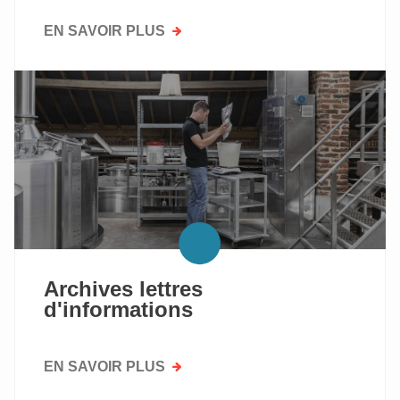
EN SAVOIR PLUS
SUR
TROFEE
FEVIA
VLAANDEREN:
HEBBEN
JULLIE
EEN
LEUK
IDEE
VOOR
EEN
NIEUW
VOEDINGSPRODUCT
Archives lettres
d'informations
EN SAVOIR PLUS
SUR
ARCHIVES