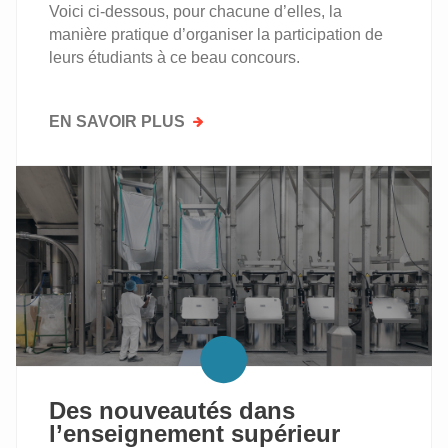
Voici ci-dessous, pour chacune d’elles, la
manière pratique d’organiser la participation de
leurs étudiants à ce beau concours.
EN SAVOIR PLUS
SUR
ECOTROPHELIA
EN
PRATIQUE:
VADE-
MECUM
À
DESTINATION
DES
PROFESSEURS
DE
L’ENSEIGNEMENT
SUPÉRIEUR
Des nouveautés dans
l’enseignement supérieur