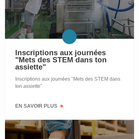
L'ÉQUIPE
STEAM
D'ALIMENTO
TRANSFORME
LES
VOCATIONS
Inscriptions aux journées
"Mets des STEM dans ton
assiette"
Inscriptions aux journées "Mets des STEM dans
ton assiette"
EN SAVOIR PLUS
SUR
INSCRIPTIONS
AUX
JOURNÉES
"METS