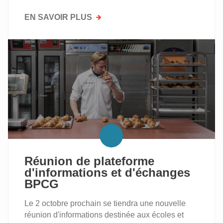
EN SAVOIR PLUS
SUR
SÉANCE
D’ÉCHANGES
SUR
L’APPRENTISSAGE
INDUSTRIEL
ET
L’ALTERNANCE
DANS
LE
SECTEUR
ALIMENTAIRE
Réunion de plateforme
d'informations et d'échanges
BPCG
Le 2 octobre prochain se tiendra une nouvelle
réunion d'informations destinée aux écoles et