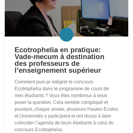
OPTIONS
EN
«
MÉCATRONIQUE
BOULANGERIE
–
PÂTISSERIE
–
CHOCOLATERIE
Ecotrophelia en pratique:
-
Vade-mecum à destination
GLACERIE
des professeurs de
»
l’enseignement supérieur
Comment puis-je intégrer le concours
Ecotrophelia dans le programme de cours de
mes étudiants ? Vous êtes nombreux à vous
poser la question. Cela semble compliqué et
pourtant, chaque année, plusieurs Hautes Ecoles
et Universités y participent et ont réussi à faire
coïncider l’agenda de leurs étudiants à celui du
concours Ecotrophelia.