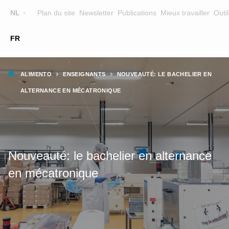
Top
NL
Plan du site
Newsletter
Publications
Mieux travailler
Outil
☰
FR
Main
FORMATION
CHERCHER UNE FORMATION
Fil
navigation
ALIMENTO
ENSEIGNANTS
NOUVEAUTÉ: LE BACHELIER EN
FORMATEURS
d'Ariane
ALTERNANCE EN MÉCATRONIQUE
SUR ALIMENTO
EQUIPE
CONTACT
Nouveauté: le bachelier en alternance
en mécatronique