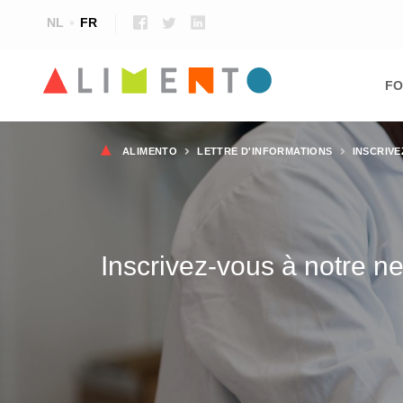
NL
FR
Ma
nav
FO
Fil
ALIMENTO
LETTRE D'INFORMATIONS
INSCRIV
d'Ariane
Inscrivez-vous à notre ne