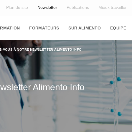
Top
Plan du site
Newsletter
Publications
Mieux travailler
in
igation
RMATION
FORMATEURS
SUR ALIMENTO
EQUIPE
EZ-VOUS À NOTRE NEWSLETTER ALIMENTO INFO
wsletter Alimento Info