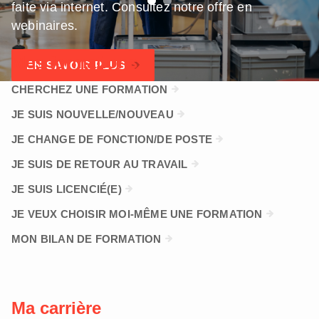
faite via internet. Consultez notre offre en
webinaires.
Mes formations
EN SAVOIR PLUS
SUR
WEBINAIRES:
CHERCHEZ UNE FORMATION
DE
JE SUIS NOUVELLE/NOUVEAU
NOUVELLES
MÉTHODES
JE CHANGE DE FONCTION/DE POSTE
D'APPRENTISSAGE
VOIENT
JE SUIS DE RETOUR AU TRAVAIL
LE
JE SUIS LICENCIÉ(E)
JOUR
DANS
JE VEUX CHOISIR MOI-MÊME UNE FORMATION
L'OFFRE
MON BILAN DE FORMATION
DE
FORMATION
D'ALIMENTO
EN
Ma carrière
SOFTSKILLS