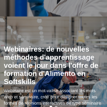
Webinaires: de nouvelles
méthodes d'apprentissage
voient le jour dans l'offre de
formation d'Alimento en
Softskills
Webinaire est un mot-valise associant les mots
Web et séminaire, créé pour désigner toutes les
formes de réunions interactives de type séminaire