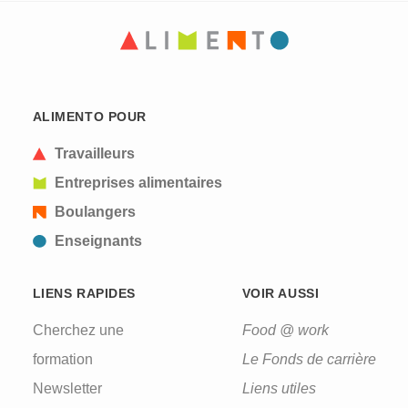
CAPTCHA
This question is for testing whether or not you are
ALIMENTO POUR
a human visitor and to prevent automated spam
submissions.
Travailleurs
Entreprises alimentaires
Boulangers
Enseignants
LIENS RAPIDES
VOIR AUSSI
Cherchez une
Food @ work
formation
Le Fonds de carrière
Newsletter
Liens utiles