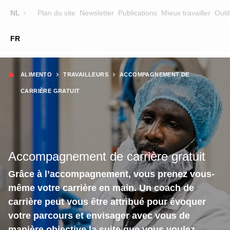
Top
NL
Plan du site
Newsletter
Publications
Mieux travailler
Outil
☰
FR
Main
FORMATION
CHERCHER UNE FORMATION
Fil
navigation
ALIMENTO
TRAVAILLEURS
ACCOMPAGNEMENT DE
FORMATEURS
d'Ariane
CARRIÈRE GRATUIT
SUR ALIMENTO
EQUIPE
CONTACT
Accompagnement de carrière gratuit
Grâce à l’accompagnement, vous prenez vous-
même votre carrière en main. Un coach de
carrière peut vous être attribué pour évoquer
votre parcours et envisager avec vous de
manière objective la suite que vous voulez