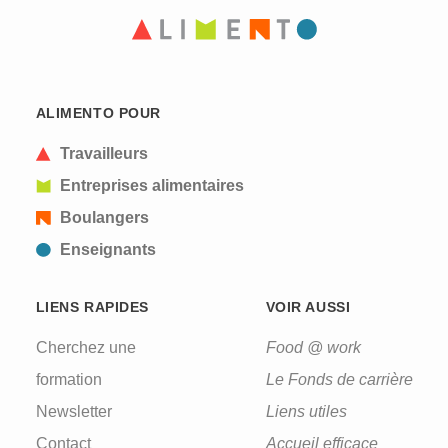
CAPTCHA
This question is for testing whether or not you are
ALIMENTO POUR
a human visitor and to prevent automated spam
submissions.
Travailleurs
Entreprises alimentaires
Boulangers
Enseignants
LIENS RAPIDES
VOIR AUSSI
Cherchez une
Food @ work
formation
Le Fonds de carrière
Newsletter
Liens utiles
Contact
Accueil efficace