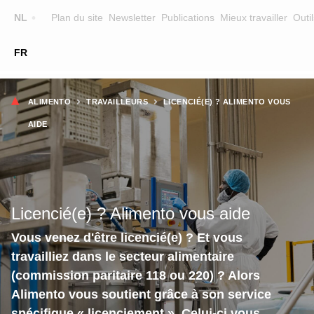
Top
NL
Plan du site
Newsletter
Publications
Mieux travailler
Outil
☰
FR
Main
FORMATION
CHERCHER UNE FORMATION
Fil
navigation
ALIMENTO
TRAVAILLEURS
LICENCIÉ(E) ? ALIMENTO VOUS
FORMATEURS
d'Ariane
AIDE
SUR ALIMENTO
EQUIPE
CONTACT
Licencié(e) ? Alimento vous aide
Vous venez d'être licencié(e) ? Et vous
travailliez dans le secteur alimentaire
(commission paritaire 118 ou 220) ? Alors
Alimento vous soutient grâce à son service
spécifique « licenciement ». Celui-ci vous