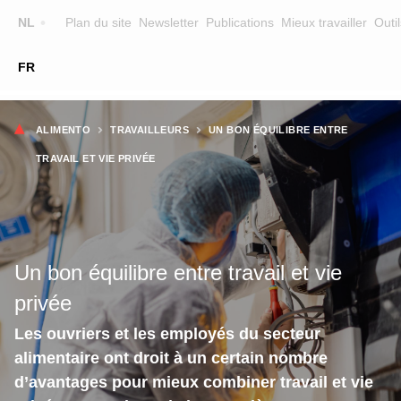
Top
NL
Plan du site
Newsletter
Publications
Mieux travailler
Outil
☰
FR
Main
FORMATION
CHERCHER UNE FORMATION
Fil
navigation
ALIMENTO
TRAVAILLEURS
UN BON ÉQUILIBRE ENTRE
FORMATEURS
d'Ariane
TRAVAIL ET VIE PRIVÉE
SUR ALIMENTO
EQUIPE
CONTACT
Un bon équilibre entre travail et vie
privée
Les ouvriers et les employés du secteur
alimentaire ont droit à un certain nombre
d’avantages pour mieux combiner travail et vie