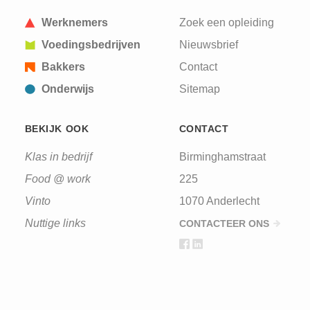
a human visitor and to prevent automated spam
submissions.
Werknemers
Zoek een opleiding
Voedingsbedrijven
Nieuwsbrief
Bakkers
Contact
Onderwijs
Sitemap
BEKIJK OOK
CONTACT
Klas in bedrijf
Birminghamstraat
Food @ work
225
Vinto
1070 Anderlecht
Nuttige links
CONTACTEER ONS