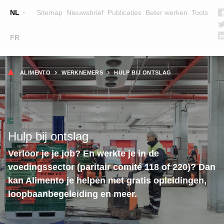
Top
NL
Sitemap
Nieuwsbrief
Publicaties
Beter werken
Tools
☰
FR
Main
OPLEIDINGEN
ZOEK EEN OPLEIDING
Kruimelpad
navigation
ALIMENTO
WERKNEMERS
HULP BIJ ONTSLAG
LESGEVERS
WIE ZIJN WE
TEAM
Hulp bij ontslag
CONTACT
Verloor je je job? En werkte je in de
voedingssector (paritair comité 118 of 220)? Dan
kan Alimento je helpen met gratis opleidingen,
loopbaanbegeleiding en meer.