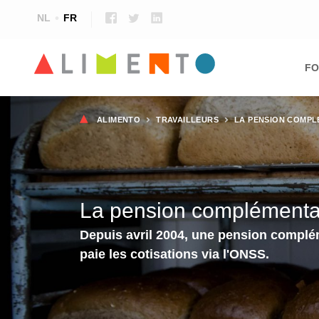
NL
FR
Ma
nav
FO
Fil
ALIMENTO
TRAVAILLEURS
LA PENSION COMPL
d'Ariane
La pension complémentai
Depuis avril 2004, une pension compléme
paie les cotisations via l'ONSS.