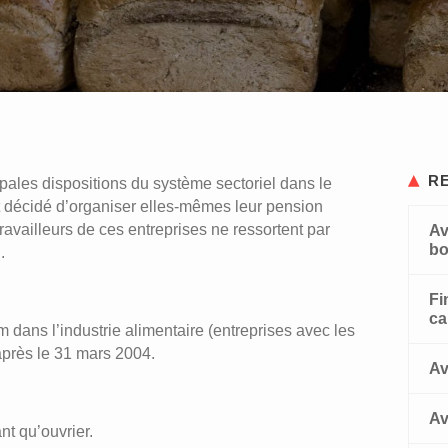
bou
Pri
bo
R
pales dispositions du système sectoriel dans le
nt décidé d’organiser elles-mêmes leur pension
ravailleurs de ces entreprises ne ressortent par
Av
bo
.
Fi
ca
 dans l’industrie alimentaire (entreprises avec les
après le 31 mars 2004.
Av
Av
nt qu’ouvrier.