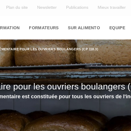
Cré
Top
sup
Plan du site
Newsletter
Publications
Mieux travailler
tem
in
Ré
Cré
co
sup
igation
RMATION
FORMATEURS
SUR ALIMENTO
EQUIPE
pou
tem
Int
118
d'e
Cré
Int
ÉMENTAIRE POUR LES OUVRIERS BOULANGERS (CP 118.3)
sup
d'e
tem
Int
In
d'e
de
les
re pour les ouvriers boulangers 
Int
d'e
ntaire est constituée pour tous les ouvriers de l'in
In
de 
du 
In
lic