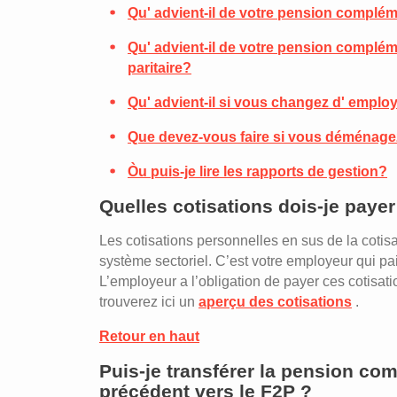
Qu' advient-il de votre pension compléme
Qu' advient-il de votre pension complé
paritaire?
Qu' advient-il si vous changez d' employ
Que devez-vous faire si vous déménag
Òu puis-je lire les rapports de gestion?
Quelles cotisations dois-je payer
Les cotisations personnelles en sus de la cotis
système sectoriel. C’est votre employeur qui pai
L’employeur a l’obligation de payer ces cotisati
trouverez ici un
aperçu des cotisations
.
Retour en haut
Puis-je transférer la pension c
précédent vers le F2P ?