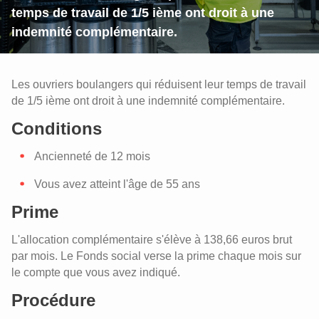
temps de travail de 1/5 ième ont droit à une
indemnité complémentaire.
Les ouvriers boulangers qui réduisent leur temps de travail
de 1/5 ième ont droit à une indemnité complémentaire.
Conditions
Ancienneté de 12 mois
Régime de chômage avec complément
d'entreprise (RCC) pour les ouvriers
Vous avez atteint l'âge de 55 ans
boulangers (CP 118.3)
Prime
Crédit-temps : une aide financière
Crédit-temps : une aide financière
supplémentaire en cas de crédit-temps
supplémentaire en cas de crédit-temps
L'allocation complémentaire s'élève à 138,66 euros brut
d’1/2 temps (CP 118.3)
d’1/2 temps (CP 118.3)
Intervention dans la garde d'enfants
par mois. Le Fonds social verse la prime chaque mois sur
La pension complémentaire pour les
le compte que vous avez indiqué.
ouvriers boulangers (CP 118.3)
Intervention dans la garde d'enfants
Procédure
Indemnité complémentaire en cas de
maladie de longue durée pour les