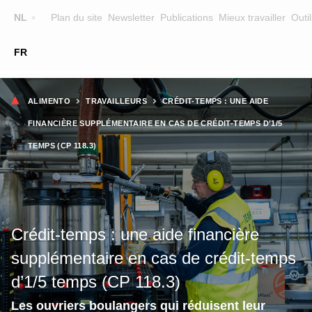
Top
NL
Plan du site
Newsletter
Publications
Mieux travailler
Outil
☰
FR
Main
FORMATION
CHERCHER UNE FORMATION
Fil
navigation
ALIMENTO
TRAVAILLEURS
CRÉDIT-TEMPS : UNE AIDE
FORMATEURS
d'Ariane
FINANCIÈRE SUPPLÉMENTAIRE EN CAS DE CRÉDIT-TEMPS D’1/5
SUR ALIMENTO
TEMPS (CP 118.3)
EQUIPE
CONTACT
Crédit-temps : une aide financière
supplémentaire en cas de crédit-temps
d’1/5 temps (CP 118.3)
Les ouvriers boulangers qui réduisent leur