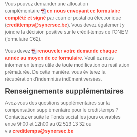
Intervention dans la garde d'enfants
Vous pouvez demander une allocation
ouvriers boulangers (CP 118)
complémentaire
en nous envoyant ce formulaire
Intervention dans la garde d'enfants
complété et signé
par courrier postal ou électronique
Indemnité complémentaire en cas de
(
credittemps@synersec.be
). Vous devez également y
chômage partiel des ouvriers du
joindre la décision positive sur le crédit-temps de l'ONEM
secteur de la boulangerie
(formulaire C62).
Indemnité complémentaire après
licenciement pour les ouvriers
Vous devez
renouveler votre demande chaque
boulangers (sécurité d' existence)
année au moyen de ce formulaire
. Veuillez nous
informer en temps utile de toute modification ou résiliation
Prime syndicale - ouvriers boulangers
prématurée. De cette manière, vous éviterez la
récupération d'indemnités indûment versées.
Renseignements supplémentaires
Avez-vous des questions supplémentaires sur la
compensation supplémentaire pour le crédit-temps ?
Contactez ensuite le Fonds social les jours ouvrables
entre 9h00 et 12h00 au 02 513 13 32 ou
via
credittemps@synersec.be