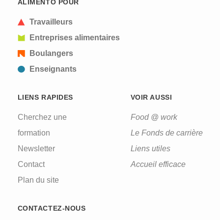
ALIMENTO POUR
a human visitor and to prevent automated spam
submissions.
Travailleurs
Entreprises alimentaires
Boulangers
Enseignants
LIENS RAPIDES
VOIR AUSSI
Cherchez une
Food @ work
formation
Le Fonds de carrière
Newsletter
Liens utiles
Contact
Accueil efficace
Plan du site
CONTACTEZ-NOUS