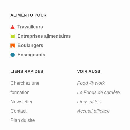
This question is for testing whether or not you are
ALIMENTO POUR
a human visitor and to prevent automated spam
submissions.
Travailleurs
Entreprises alimentaires
Boulangers
Enseignants
LIENS RAPIDES
VOIR AUSSI
Cherchez une
Food @ work
formation
Le Fonds de carrière
Newsletter
Liens utiles
Contact
Accueil efficace
Plan du site