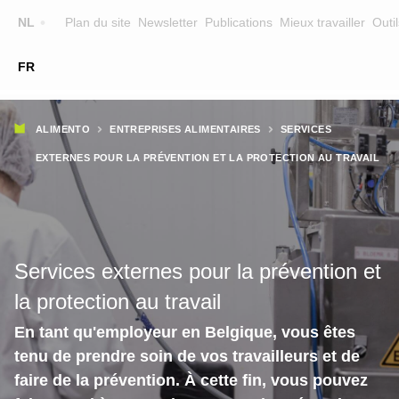
Top
NL
Plan du site
Newsletter
Publications
Mieux travailler
Outil
☰
FR
Main
FORMATION
CHERCHER UNE FORMATION
Fil
navigation
ALIMENTO
ENTREPRISES ALIMENTAIRES
SERVICES
FORMATEURS
d'Ariane
EXTERNES POUR LA PRÉVENTION ET LA PROTECTION AU TRAVAIL
SUR ALIMENTO
EQUIPE
CONTACT
Services externes pour la prévention et
la protection au travail
En tant qu'employeur en Belgique, vous êtes
tenu de prendre soin de vos travailleurs et de
faire de la prévention. À cette fin, vous pouvez