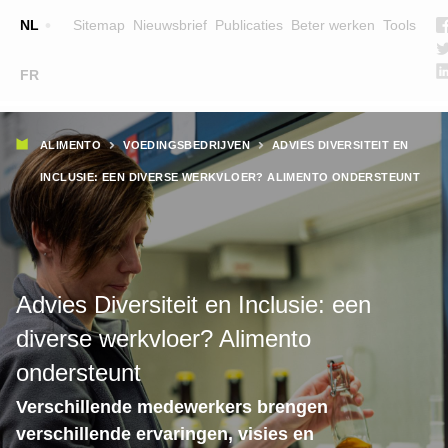
Top
NL
Sitemap
Nieuwsbrief
Publicaties
Beter werken
Tools
☰
FR
Main
OPLEIDINGEN
ZOEK EEN OPLEIDING
Kruimelpad
navigation
ALIMENTO
VOEDINGSBEDRIJVEN
ADVIES DIVERSITEIT EN
LESGEVERS
INCLUSIE: EEN DIVERSE WERKVLOER? ALIMENTO ONDERSTEUNT
WIE ZIJN WE
TEAM
CONTACT
Advies Diversiteit en Inclusie: een
diverse werkvloer? Alimento
ondersteunt
Verschillende medewerkers brengen
verschillende ervaringen, visies en