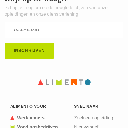
Schrijf je in op om op de hoogte te blijven van onze
opleidingen en onze dienstverlening.
CAPTCHA
This question is for testing whether or not you are
ALIMENTO VOOR
SNEL NAAR
a human visitor and to prevent automated spam
submissions.
Werknemers
Zoek een opleiding
Voedingsbedrijven
Nieuwsbrief