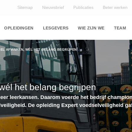
Top
Sitemap
Nieuwsbrief
Publicaties
Beter werken
Main
navigation
OPLEIDINGEN
LESGEVERS
WIE ZIJN WE
TEAM
NEL AFVINKEN, WÉL HET BELANG BEGRIJPEN
 wél het belang begrijpen
er leerkansen. Daarom voerde het bedrijf champion
veiligheid. De opleiding Expert voedselveiligheid ga