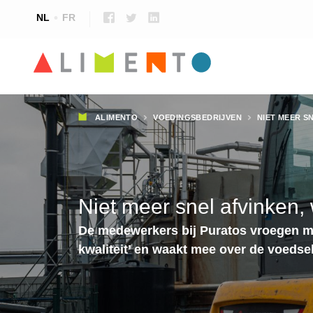
NL
FR
Kruimelpad
ALIMENTO
VOEDINGSBEDRIJVEN
NIET MEER S
Niet meer snel afvinken,
De medewerkers bij Puratos vroegen me
kwaliteit’ en waakt mee over de voedsel