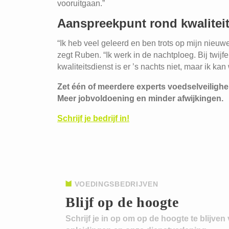
vooruitgaan.”
Aanspreekpunt rond kwalitei
“Ik heb veel geleerd en ben trots op mijn nieuwe 
zegt Ruben. “Ik werk in de nachtploeg. Bij twij
kwaliteitsdienst is er ’s nachts niet, maar ik kan
Zet één of meerdere experts voedselveiligh
Meer jobvoldoening en minder afwijkingen.
Schrijf je bedrijf in!
VOEDINGSBEDRIJVEN
Blijf op de hoogte
Schrijf je in op om op de hoogte te blijven