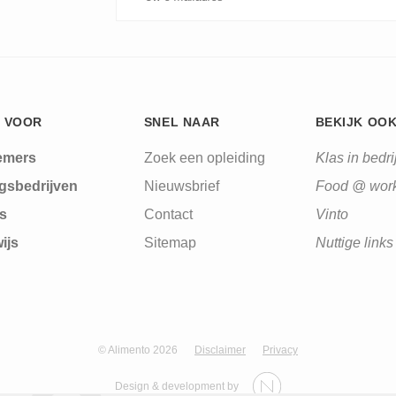
 VOOR
SNEL NAAR
BEKIJK OO
emers
Zoek een opleiding
Klas in bedrij
gsbedrijven
Nieuwsbrief
Food @ wor
s
Contact
Vinto
ijs
Sitemap
Nuttige links
© Alimento 2026
Disclaimer
Privacy
Design & development by