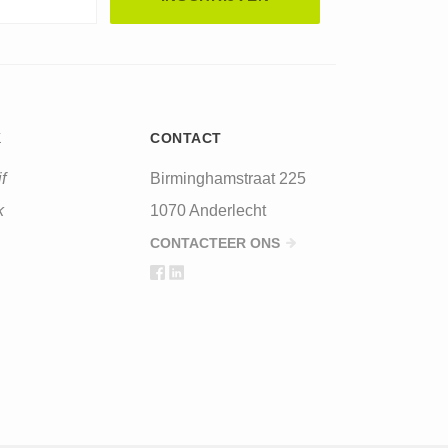
automated spam submissions.
K
CONTACT
f
Birminghamstraat 225
k
1070 Anderlecht
CONTACTEER ONS