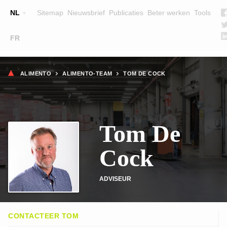
Top
NL
Sitemap
Nieuwsbrief
Publicaties
Beter werken
Tools
☰
FR
Main
OPLEIDINGEN
ZOEK EEN OPLEIDING
Kruimelpad
navigation
ALIMENTO
ALIMENTO-TEAM
TOM DE COCK
LESGEVERS
WIE ZIJN WE
Tom De
TEAM
CONTACT
Cock
ADVISEUR
CONTACTEER TOM