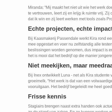
Miranda: “Mij maakt het niet uit wie het werk d
te vertrouwen, leert zij en krijg ik ruimte vrij. Z
dat ik win en zij leert werken met tools zoals Pr
Echte projecten, echte impac
Bij Kaasmakerij Passendale werkt Kira rond een
mee opgestart en voer nu zelfstandig alle testen
beslissingen worden genomen, dus impact is er z
het is mooi dat het bedrijf op die manier jongere
Niet meekijken, maar meedra
Bij Inex ontwikkelt Luna - net als Kira studen
groeimelk. “Het werk is dat van een volwaardig
vooruitgaan. Het bedrijf begeleidt me heel goe
Frisse kennis
Stagiairs brengen naast extra handen ook actu
ze de stand van zaken. En ze kunnen werken met