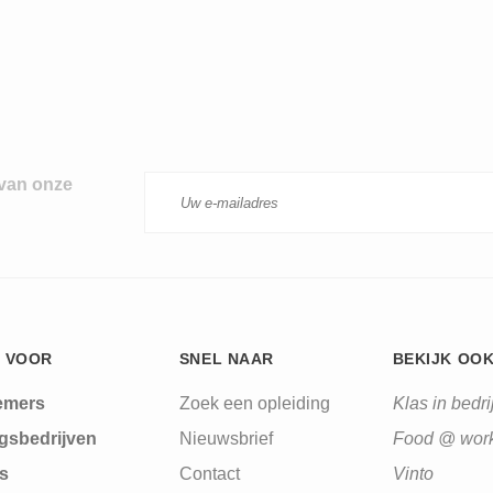
 van onze
 VOOR
SNEL NAAR
BEKIJK OO
emers
Zoek een opleiding
Klas in bedrij
gsbedrijven
Nieuwsbrief
Food @ wor
s
Contact
Vinto