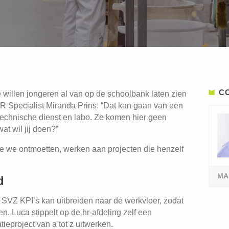
C
We willen jongeren al van op de schoolbank laten zien
HR Specialist Miranda Prins. “Dat kan gaan van een
t technische dienst en labo. Ze komen hier geen
at wil jij doen?”
die we ontmoetten, werken aan projecten die henzelf
MA
d
 SVZ KPI’s kan uitbreiden naar de werkvloer, zodat
n. Luca stippelt op de hr-afdeling zelf een
eproject van a tot z uitwerken.