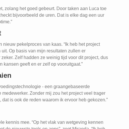
oet, zolang het goed gebeurt. Door taken aan Luca toe
ij checkt bijvoorbeeld de uren. Dat is elke dag een uur
otime.”
t
 nieuw pekelproces van kaas. “Ik heb het project
 uit. Op basis van mijn resultaten zullen er
eker. Zelf hadden ze weinig tijd voor dit project, dus
n kansen geeft en er zelf op vooruitgaat.”
aien
te voedingstechnologie - een graangebaseerde
e medewerker. Zonder mij zou het project veel trager
d, dat is ook de reden waarom ik ervoor heb gekozen.”
T
ele kennis mee. “Op het vlak van wetgeving kennen
 de nieuwste tools en apps”, zegt Miranda. “Ik heb