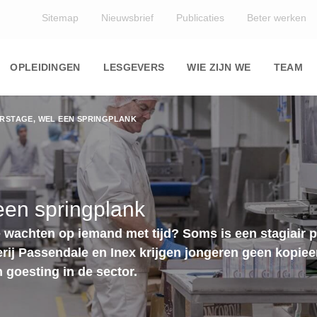
Top
Sitemap
Nieuwsbrief
Publicaties
Beter werken
Main
navigation
OPLEIDINGEN
LESGEVERS
WIE ZIJN WE
TEAM
RSTAGE, WEL EEN SPRINGPLANK
een springplank
e wachten op iemand met tijd? Soms is een stagiair p
rij Passendale en Inex krijgen jongeren geen kopiee
 goesting in de sector.