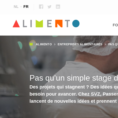
NL
FR
Ma
nav
FO
Fil
ALIMENTO
ENTREPRISES ALIMENTAIRES
PAS Q
d'Ariane
Pas qu'un simple stage d
Des projets qui stagnent ? Des idées qu
besoin pour avancer. Chez SVZ, Passenda
lancent de nouvelles idées et prennent