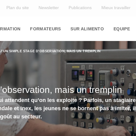
Top
Plan du site
Newsletter
Publications
Mieux travailler
in
igation
RMATION
FORMATEURS
SUR ALIMENTO
EQUIPE
U'UN SIMPLE STAGE D'OBSERVATION, MAIS UN TREMPLIN
'observation, mais un tremplin
i attendent qu’on les exploite ? Parfois, un stagiai
le et Inex, les jeunes ne se bornent pas à imiter, i
 goût au secteur.