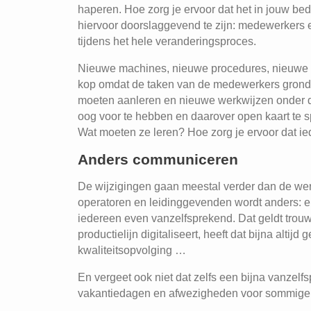
haperen. Hoe zorg je ervoor dat het in jouw bedr
hiervoor doorslaggevend te zijn: medewerkers
tijdens het hele veranderingsproces.
Nieuwe machines, nieuwe procedures, nieuwe t
kop omdat de taken van de medewerkers grondig
moeten aanleren en nieuwe werkwijzen onder de
oog voor te hebben en daarover open kaart te 
Wat moeten ze leren? Hoe zorg je ervoor dat ied
Anders communiceren
De wijzigingen gaan meestal verder dan de wer
operatoren en leidinggevenden wordt anders: ema
iedereen even vanzelfsprekend. Dat geldt trou
productielijn digitaliseert, heeft dat bijna alti
kwaliteitsopvolging …
En vergeet ook niet dat zelfs een bijna vanzel
vakantiedagen en afwezigheden voor sommige 