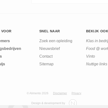
 VOOR
SNEL NAAR
BEKIJK OO
emers
Zoek een opleiding
Klas in bedrij
gsbedrijven
Nieuwsbrief
Food @ wor
s
Contact
Vinto
ijs
Sitemap
Nuttige links
© Alimento 2026
Disclaimer
Privacy
Design & development by