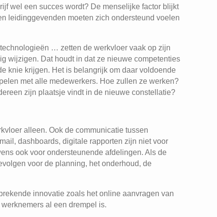
ijf wel een succes wordt? De menselijke factor blijkt
 en leidinggevenden moeten zich ondersteund voelen
echnologieën … zetten de werkvloer vaak op zijn
 wijzigen. Dat houdt in dat ze nieuwe competenties
 knie krijgen. Het is belangrijk om daar voldoende
spelen met alle medewerkers. Hoe zullen ze werken?
ereen zijn plaatsje vindt in de nieuwe constellatie?
kvloer alleen. Ook de communicatie tussen
il, dashboards, digitale rapporten zijn niet voor
wens ook voor ondersteunende afdelingen. Als de
jd gevolgen voor de planning, het onderhoud, de
fsprekende innovatie zoals het online aanvragen van
T
werknemers al een drempel is.