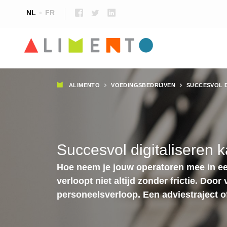
NL
FR
Kruimelpad
ALIMENTO
VOEDINGSBEDRIJVEN
SUCCESVOL D
Succesvol digitaliseren k
Hoe neem je jouw operatoren mee in ee
verloopt niet altijd zonder frictie. Do
personeelsverloop. Een adviestraject of