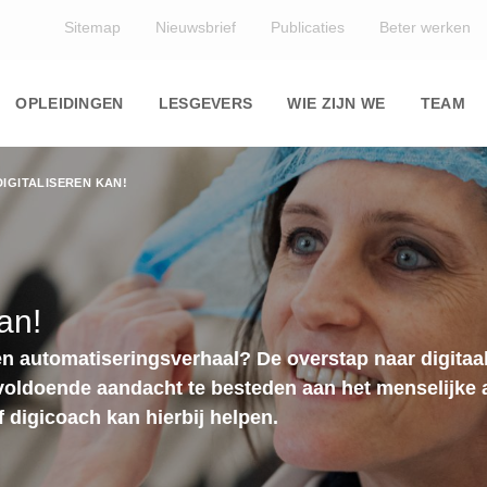
Top
Sitemap
Nieuwsbrief
Publicaties
Beter werken
Main
navigation
OPLEIDINGEN
LESGEVERS
WIE ZIJN WE
TEAM
IGITALISEREN KAN!
an!
n automatiseringsverhaal? De overstap naar digitaa
or voldoende aandacht te besteden aan het menselijke
 digicoach kan hierbij helpen.