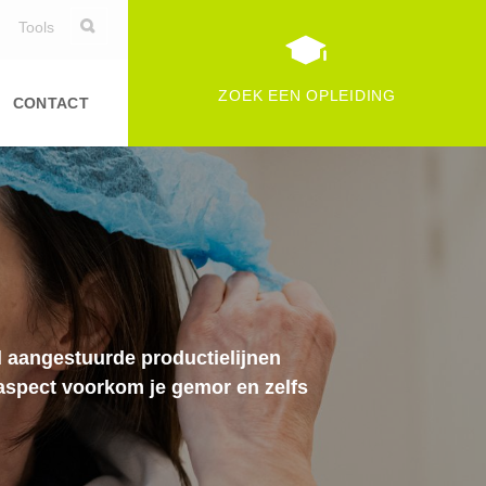
Tools
ZOEK EEN OPLEIDING
CONTACT
l aangestuurde productielijnen
 aspect voorkom je gemor en zelfs