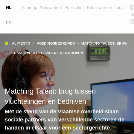
Top
NL
Sitemap
Nieuwsbrief
Publicaties
Beter werken
Tools
☰
FR
Main
OPLEIDINGEN
ZOEK EEN OPLEIDING
Kruimelpad
navigation
ALIMENTO
VOEDINGSBEDRIJVEN
MATCHING TALENT: BRUG
LESGEVERS
TUSSEN VLUCHTELINGEN EN BEDRIJVEN
WIE ZIJN WE
TEAM
CONTACT
Matching Talent: brug tussen
vluchtelingen en bedrijven
Met de steun van de Vlaamse overheid slaan
sociale partners van verschillende sectoren de
handen in elkaar voor een sectorgerichte