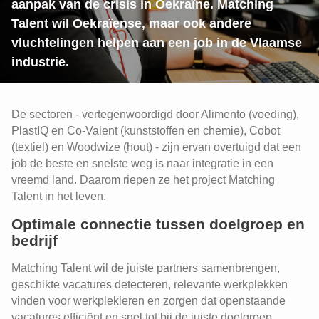
aanpak van de crisis in Oekraïne. Matching
Talent wil Oekraïense, maar ook andere
vluchtelingen helpen aan een job in de Vlaamse
industrie.
De sectoren - vertegenwoordigd door Alimento (voeding),
PlastIQ en Co-Valent (kunststoffen en chemie), Cobot
(textiel) en Woodwize (hout) - zijn ervan overtuigd dat een
job de beste en snelste weg is naar integratie in een
vreemd land. Daarom riepen ze het project Matching
Talent in het leven.
Optimale connectie tussen doelgroep en
bedrijf
Matching Talent wil de juiste partners samenbrengen,
geschikte vacatures detecteren, relevante werkplekken
vinden voor werkplekleren en zorgen dat openstaande
vacatures efficiënt en snel tot bij de juiste doelgroep