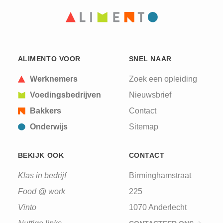
CAPTCHA
This question is for testing whether or not you are
ALIMENTO VOOR
SNEL NAAR
a human visitor and to prevent automated spam
submissions.
Werknemers
Zoek een opleiding
Voedingsbedrijven
Nieuwsbrief
Bakkers
Contact
Onderwijs
Sitemap
BEKIJK OOK
CONTACT
Klas in bedrijf
Birminghamstraat
Food @ work
225
Vinto
1070 Anderlecht