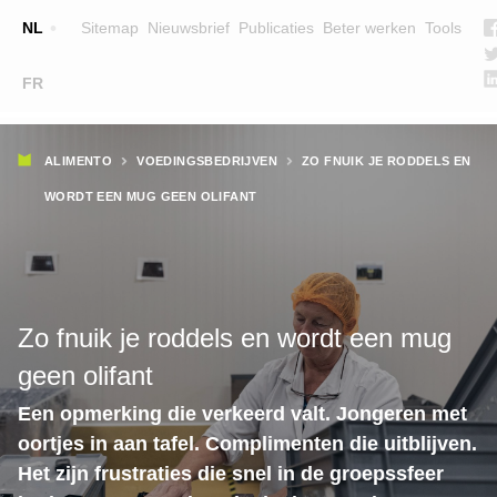
Top
NL
Sitemap
Nieuwsbrief
Publicaties
Beter werken
Tools
☰
FR
Main
OPLEIDINGEN
ZOEK EEN OPLEIDING
Kruimelpad
navigation
ALIMENTO
VOEDINGSBEDRIJVEN
ZO FNUIK JE RODDELS EN
LESGEVERS
WORDT EEN MUG GEEN OLIFANT
WIE ZIJN WE
TEAM
CONTACT
Zo fnuik je roddels en wordt een mug
geen olifant
Een opmerking die verkeerd valt. Jongeren met
oortjes in aan tafel. Complimenten die uitblijven.
Het zijn frustraties die snel in de groepssfeer