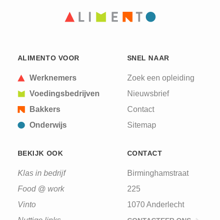
CAPTCHA
This question is for testing whether or not you are
ALIMENTO VOOR
SNEL NAAR
a human visitor and to prevent automated spam
submissions.
Werknemers
Zoek een opleiding
Voedingsbedrijven
Nieuwsbrief
Bakkers
Contact
Onderwijs
Sitemap
BEKIJK OOK
CONTACT
Klas in bedrijf
Birminghamstraat
Food @ work
225
Vinto
1070 Anderlecht