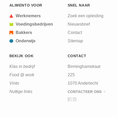
This question is for testing whether or not you are
ALIMENTO VOOR
SNEL NAAR
a human visitor and to prevent automated spam
submissions.
Werknemers
Zoek een opleiding
Voedingsbedrijven
Nieuwsbrief
Bakkers
Contact
Onderwijs
Sitemap
BEKIJK OOK
CONTACT
Klas in bedrijf
Birminghamstraat
Food @ work
225
Vinto
1070 Anderlecht
Nuttige links
CONTACTEER ONS