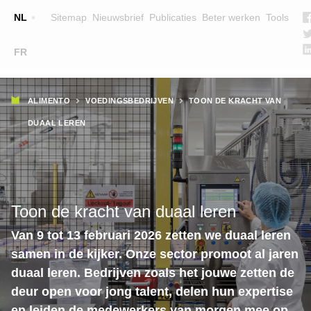
Top
NL
Sitemap
Nieuwsbrief
Publicaties
Beter werken
Tools
☰
FR
Main
OPLEIDINGEN
ZOEK EEN OPLEIDING
Kruimelpad
navigation
ALIMENTO
VOEDINGSBEDRIJVEN
TOON DE KRACHT VAN
LESGEVERS
DUAAL LEREN
WIE ZIJN WE
TEAM
CONTACT
Toon de kracht van duaal leren
Van 9 tot 13 februari 2026 zetten we duaal leren
samen in de kijker. Onze sector promoot al jaren
duaal leren. Bedrijven zoals het jouwe zetten de
deur open voor jong talent, delen hun expertise
en leiden de medewerkers van morgen mee op.