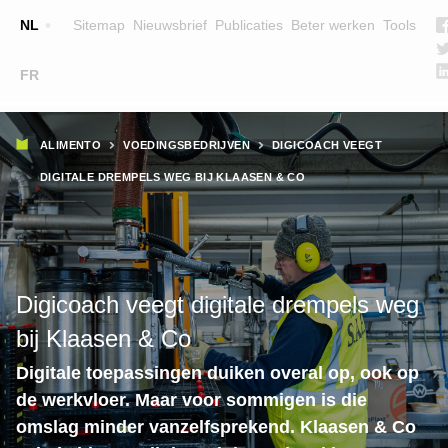
Top
NL
Sitemap
Nieuwsbrief
Publicaties
Beter werken
Tools
☰
FR
Main
OPLEIDINGEN
ZOEK EEN OPLEIDING
Kruimelpad
navigation
ALIMENTO
VOEDINGSBEDRIJVEN
DIGICOACH VEEGT
LESGEVERS
DIGITALE DREMPELS WEG BIJ KLAASEN & CO
WIE ZIJN WE
TEAM
CONTACT
Digicoach veegt digitale drempels weg
bij Klaasen & Co
Digitale toepassingen duiken overal op, ook op
de werkvloer. Maar voor sommigen is die
omslag minder vanzelfsprekend. Klaasen & Co