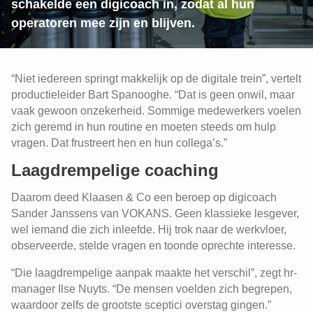
schakelde een digicoach in, zodat al hun
operatoren mee zijn en blijven.
“Niet iedereen springt makkelijk op de digitale trein”, vertelt
productieleider Bart Spanooghe. “Dat is geen onwil, maar
vaak gewoon onzekerheid. Sommige medewerkers voelen
zich geremd in hun routine en moeten steeds om hulp
vragen. Dat frustreert hen en hun collega’s.”
Laagdrempelige coaching
Daarom deed Klaasen & Co een beroep op digicoach
Sander Janssens van VOKANS. Geen klassieke lesgever,
wel iemand die zich inleefde. Hij trok naar de werkvloer,
observeerde, stelde vragen en toonde oprechte interesse.
“Die laagdrempelige aanpak maakte het verschil”, zegt hr-
manager Ilse Nuyts. “De mensen voelden zich begrepen,
waardoor zelfs de grootste sceptici overstag gingen.”