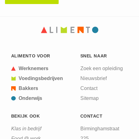
CAPTCHA
This question is for testing whether or not you are
ALIMENTO VOOR
SNEL NAAR
a human visitor and to prevent automated spam
submissions.
Werknemers
Zoek een opleiding
Voedingsbedrijven
Nieuwsbrief
Bakkers
Contact
Onderwijs
Sitemap
BEKIJK OOK
CONTACT
Klas in bedrijf
Birminghamstraat
Food @ work
225