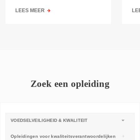
kri
LEES MEER
OVER
LE
GOESTING
OM
TE
LEREN:
WAAROM
ELKE
WERKVLOER
EEN
LEERAMBASSADEUR
Zoek een opleiding
NODIG
HEEFT
VOEDSELVEILIGHEID & KWALITEIT
Opleidingen voor kwaliteitsverantwoordelijken