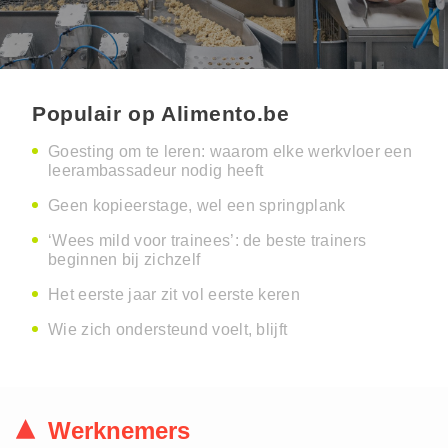
Populair op Alimento.be
Goesting om te leren: waarom elke werkvloer een
leerambassadeur nodig heeft
Geen kopieerstage, wel een springplank
‘Wees mild voor trainees’: de beste trainers
beginnen bij zichzelf
Het eerste jaar zit vol eerste keren
Wie zich ondersteund voelt, blijft
Werknemers