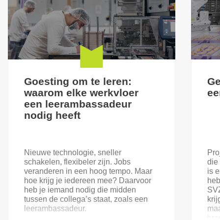
Goesting om te leren:
Ge
waarom elke werkvloer
ee
een leerambassadeur
nodig heeft
Nieuwe technologie, sneller
Pro
schakelen, flexibeler zijn. Jobs
die
veranderen in een hoog tempo. Maar
is 
hoe krijg je iedereen mee? Daarvoor
heb
heb je iemand nodig die midden
SVZ
tussen de collega’s staat, zoals een
kri
leerambassadeur.
maa
bre