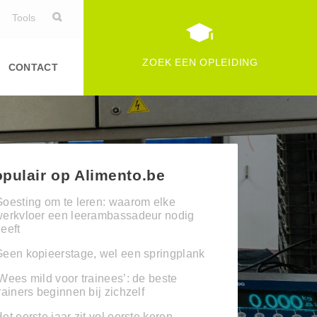
Tools
ZOEK EEN OPLEIDING
CONTACT
pulair op Alimento.be
oesting om te leren: waarom elke
werkvloer een leerambassadeur nodig
eeft
een kopieerstage, wel een springplank
Wees mild voor trainees’: de beste
rainers beginnen bij zichzelf
et eerste jaar zit vol eerste keren