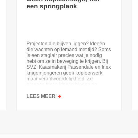
een springplank
Projecten die blijven liggen? Ideeën
die wachten op iemand met tijd? Soms
is een stagiair precies wat je nodig
hebt om ze in beweging te krijgen. Bij
SVZ, Kaasmakerij Passendale en Inex
krijgen jongeren geen kopieerwerk,
maar verantwoordelijkheid. Ze
brengen frisse ideeën binnen en
krijgen goesting in de sector.
LEES MEER
OVER
GEEN
KOPIEERSTAGE,
WEL
EEN
SPRINGPLANK