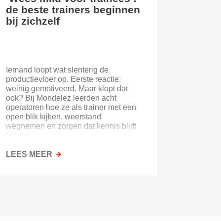
de beste trainers beginnen
eerste
bij zichzelf
Iemand loopt wat slenterig de
Je eerst
productievloer op. Eerste reactie:
nooit. E
weinig gemotiveerd. Maar klopt dat
of de on
ook? Bij Mondelez leerden acht
uitloopt 
operatoren hoe ze als trainer met een
open blik kijken, weerstand
wegnemen en zorgen dat kennis blijft
hangen.
LEES MEER
OVER
LEES M
‘WEES
MILD
VOOR
TRAINEES’:
DE