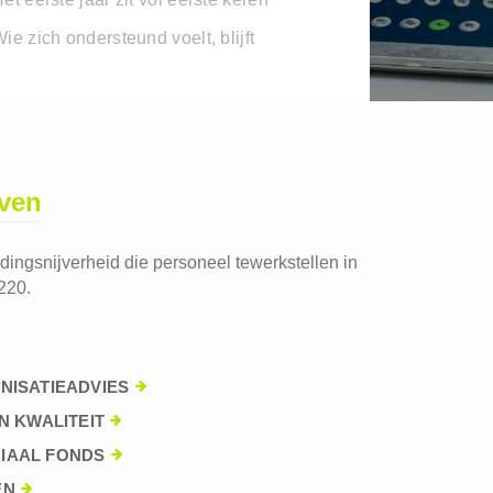
ie zich ondersteund voelt, blijft
jven
edingsnijverheid die personeel tewerkstellen in
220.
NISATIEADVIES
N KWALITEIT
IAAL FONDS
EN