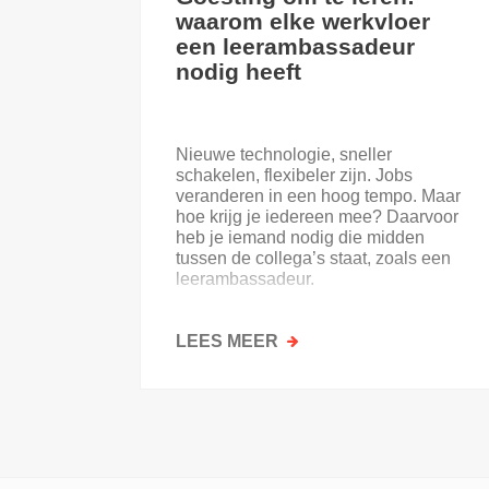
waarom elke werkvloer
een leerambassadeur
nodig heeft
Nieuwe technologie, sneller
schakelen, flexibeler zijn. Jobs
veranderen in een hoog tempo. Maar
hoe krijg je iedereen mee? Daarvoor
heb je iemand nodig die midden
tussen de collega’s staat, zoals een
leerambassadeur.
LEES MEER
OVER
GOESTING
OM
TE
LEREN:
WAAROM