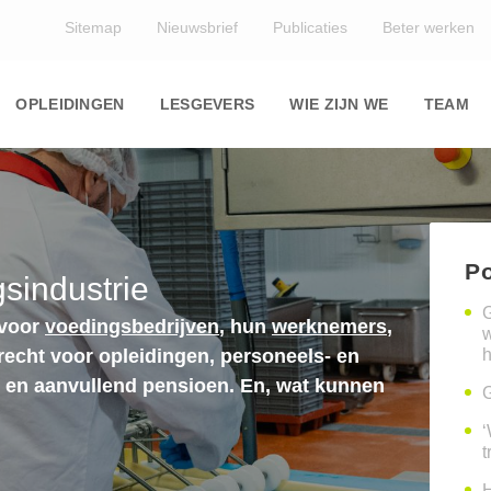
Top
Sitemap
Nieuwsbrief
Publicaties
Beter werken
Main
navigation
OPLEIDINGEN
LESGEVERS
WIE ZIJN WE
TEAM
Po
sindustrie
G
 voor
voedingsbedrijven
, hun
werknemers
,
erecht voor opleidingen, personeels- en
h
n en aanvullend pensioen. En, wat kunnen
G
‘
t
H