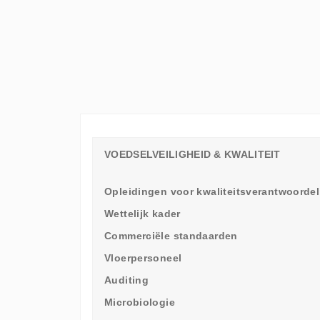
ELKE
WERKVLOER
EEN
LEERAMBASSADEUR
NODIG
HEEFT
VOEDSELVEILIGHEID & KWALITEIT
Opleidingen voor kwaliteitsverantwoordel
Wettelijk kader
Commerciële standaarden
Vloerpersoneel
Auditing
Microbiologie