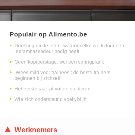
Populair op Alimento.be
Goesting om te leren: waarom elke werkvloer een
leerambassadeur nodig heeft
Geen kopieerstage, wel een springplank
‘Wees mild voor trainees’: de beste trainers
beginnen bij zichzelf
Het eerste jaar zit vol eerste keren
Wie zich ondersteund voelt, blijft
Werknemers