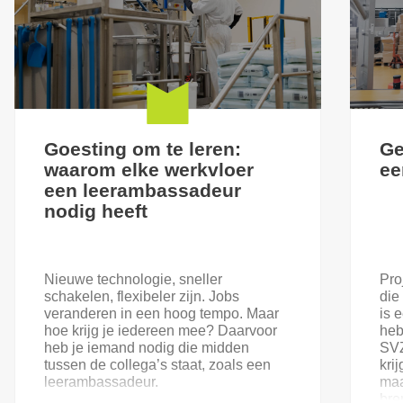
Goesting om te leren:
Ge
waarom elke werkvloer
ee
een leerambassadeur
nodig heeft
Nieuwe technologie, sneller
Pro
schakelen, flexibeler zijn. Jobs
die
veranderen in een hoog tempo. Maar
is 
hoe krijg je iedereen mee? Daarvoor
heb
heb je iemand nodig die midden
SVZ
tussen de collega’s staat, zoals een
kri
leerambassadeur.
maa
bre