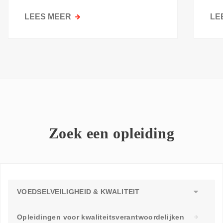
kri
LEES MEER
OVER
LE
GOESTING
OM
TE
LEREN:
WAAROM
ELKE
WERKVLOER
EEN
LEERAMBASSADEUR
Zoek een opleiding
NODIG
HEEFT
VOEDSELVEILIGHEID & KWALITEIT
Opleidingen voor kwaliteitsverantwoordelijken