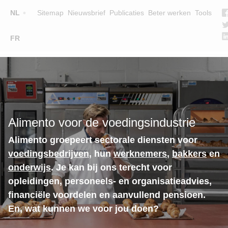
Top
NL
Sitemap
Nieuwsbrief
Publicaties
Beter werken
Tools
☰
FR
Main
OPLEIDINGEN
ZOEK EEN OPLEIDING
navigation
LESGEVERS
WIE ZIJN WE
Alimento voor de voedingsindustrie
TEAM
Alimento groepeert sectorale diensten voor
CONTACT
voedingsbedrijven
, hun
werknemers
,
bakkers
en
onderwijs
. Je kan bij ons terecht voor
opleidingen, personeels- en organisatieadvies,
financiële voordelen en aanvullend pensioen.
En, wat kunnen we voor jou doen?