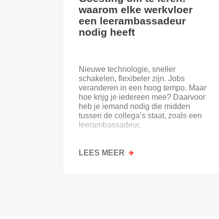
waarom elke werkvloer
een leerambassadeur
nodig heeft
Nieuwe technologie, sneller
schakelen, flexibeler zijn. Jobs
veranderen in een hoog tempo. Maar
hoe krijg je iedereen mee? Daarvoor
heb je iemand nodig die midden
tussen de collega’s staat, zoals een
leerambassadeur.
LEES MEER
OVER
GOESTING
OM
TE
LEREN:
WAAROM