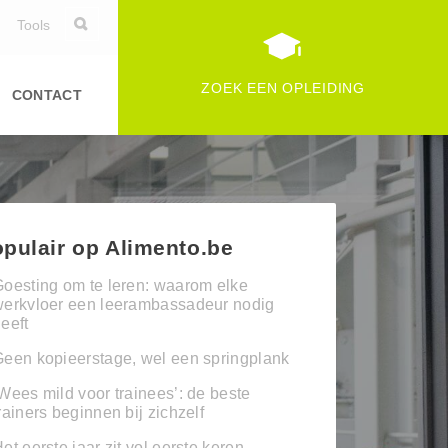
Tools
ZOEK EEN OPLEIDING
CONTACT
pulair op Alimento.be
oesting om te leren: waarom elke
werkvloer een leerambassadeur nodig
eeft
een kopieerstage, wel een springplank
Wees mild voor trainees’: de beste
rainers beginnen bij zichzelf
et eerste jaar zit vol eerste keren