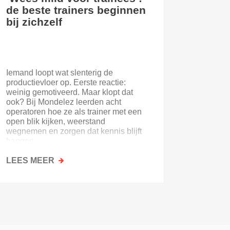
de beste trainers beginnen
eerste
bij zichzelf
Iemand loopt wat slenterig de
Je eerst
productievloer op. Eerste reactie:
nooit. E
weinig gemotiveerd. Maar klopt dat
of de on
ook? Bij Mondelez leerden acht
uitloopt 
operatoren hoe ze als trainer met een
open blik kijken, weerstand
wegnemen en zorgen dat kennis blijft
hangen.
LEES MEER
OVER
LEES M
‘WEES
MILD
VOOR
TRAINEES’:
DE