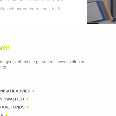
ie zich ondersteund voelt, blijft
jven
edingsnijverheid die personeel tewerkstellen in
220.
NISATIEADVIES
N KWALITEIT
IAAL FONDS
EN