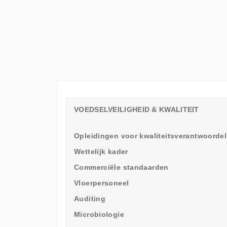
ELKE
WERKVLOER
EEN
LEERAMBASSADEUR
NODIG
HEEFT
VOEDSELVEILIGHEID & KWALITEIT
Opleidingen voor kwaliteitsverantwoordel
Wettelijk kader
Commerciële standaarden
Vloerpersoneel
Auditing
Microbiologie