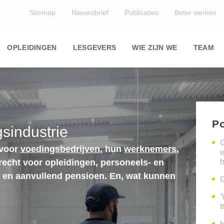
Top
Sitemap
Nieuwsbrief
Publicaties
Beter werken
Main
navigation
OPLEIDINGEN
LESGEVERS
WIE ZIJN WE
TEAM
Po
sindustrie
G
 voor
voedingsbedrijven
, hun
werknemers
,
erecht voor opleidingen, personeels- en
h
n en aanvullend pensioen. En, wat kunnen
G
‘
t
H