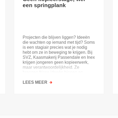
een springplank
Projecten die blijven liggen? Ideeën
die wachten op iemand met tijd? Soms
is een stagiair precies wat je nodig
hebt om ze in beweging te krijgen. Bij
SVZ, Kaasmakerij Passendale en Inex
krijgen jongeren geen kopieerwerk,
maar verantwoordelijkheid. Ze
brengen frisse ideeën binnen en
krijgen goesting in de sector.
LEES MEER
OVER
GEEN
KOPIEERSTAGE,
WEL
EEN
SPRINGPLANK