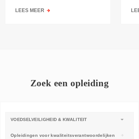
kri
LEES MEER
OVER
LE
GOESTING
OM
TE
LEREN:
WAAROM
ELKE
WERKVLOER
EEN
LEERAMBASSADEUR
Zoek een opleiding
NODIG
HEEFT
VOEDSELVEILIGHEID & KWALITEIT
Opleidingen voor kwaliteitsverantwoordelijken