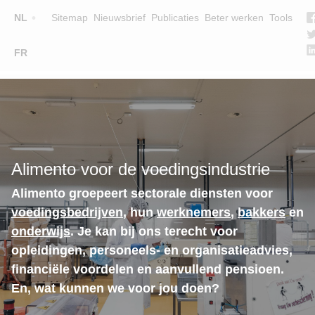
Top
NL
Sitemap
Nieuwsbrief
Publicaties
Beter werken
Tools
☰
FR
Main
OPLEIDINGEN
ZOEK EEN OPLEIDING
navigation
LESGEVERS
WIE ZIJN WE
Alimento voor de voedingsindustrie
TEAM
Alimento groepeert sectorale diensten voor
CONTACT
voedingsbedrijven
, hun
werknemers
,
bakkers
en
onderwijs
. Je kan bij ons terecht voor
opleidingen, personeels- en organisatieadvies,
financiële voordelen en aanvullend pensioen.
En, wat kunnen we voor jou doen?