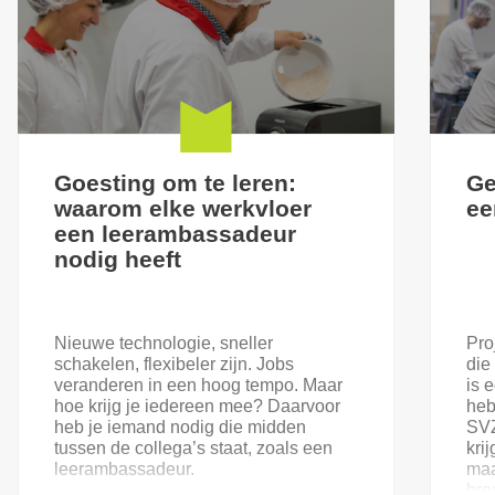
Goesting om te leren:
Ge
waarom elke werkvloer
ee
een leerambassadeur
nodig heeft
Nieuwe technologie, sneller
Pro
schakelen, flexibeler zijn. Jobs
die
veranderen in een hoog tempo. Maar
is 
hoe krijg je iedereen mee? Daarvoor
heb
heb je iemand nodig die midden
SVZ
tussen de collega’s staat, zoals een
kri
leerambassadeur.
maa
bre