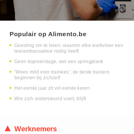
Populair op Alimento.be
Goesting om te leren: waarom elke werkvloer een
leerambassadeur nodig heeft
Geen kopieerstage, wel een springplank
‘Wees mild voor trainees’: de beste trainers
beginnen bij zichzelf
Het eerste jaar zit vol eerste keren
Wie zich ondersteund voelt, blijft
Werknemers