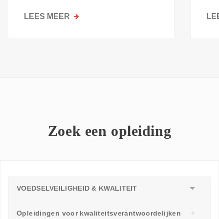
kri
LEES MEER
OVER
LE
GOESTING
OM
TE
LEREN:
WAAROM
ELKE
WERKVLOER
EEN
LEERAMBASSADEUR
Zoek een opleiding
NODIG
HEEFT
VOEDSELVEILIGHEID & KWALITEIT
Opleidingen voor kwaliteitsverantwoordelijken