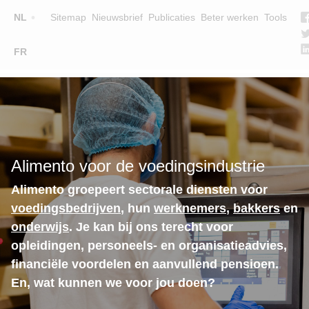
Top
NL
Sitemap
Nieuwsbrief
Publicaties
Beter werken
Tools
☰
FR
Main
OPLEIDINGEN
ZOEK EEN OPLEIDING
navigation
LESGEVERS
WIE ZIJN WE
Alimento voor de voedingsindustrie
TEAM
Alimento groepeert sectorale diensten voor
CONTACT
voedingsbedrijven
, hun
werknemers
,
bakkers
en
onderwijs
. Je kan bij ons terecht voor
opleidingen, personeels- en organisatieadvies,
financiële voordelen en aanvullend pensioen.
En, wat kunnen we voor jou doen?