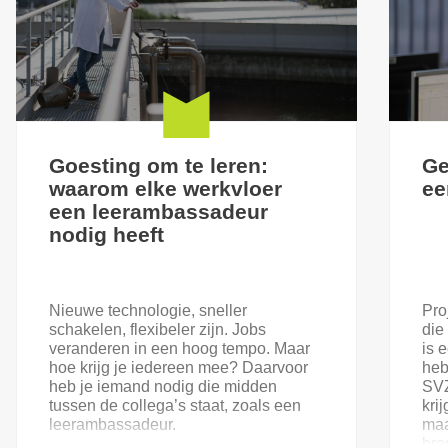
Goesting om te leren:
Ge
waarom elke werkvloer
ee
een leerambassadeur
nodig heeft
Nieuwe technologie, sneller
Pro
schakelen, flexibeler zijn. Jobs
die
veranderen in een hoog tempo. Maar
is 
hoe krijg je iedereen mee? Daarvoor
heb
heb je iemand nodig die midden
SVZ
tussen de collega’s staat, zoals een
kri
leerambassadeur.
maa
bre