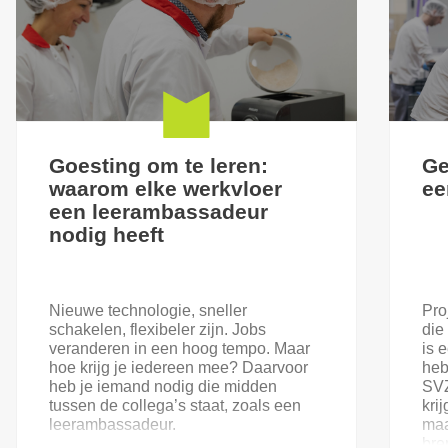
Goesting om te leren:
Ge
waarom elke werkvloer
ee
een leerambassadeur
nodig heeft
Nieuwe technologie, sneller
Pro
schakelen, flexibeler zijn. Jobs
die
veranderen in een hoog tempo. Maar
is 
hoe krijg je iedereen mee? Daarvoor
heb
heb je iemand nodig die midden
SVZ
tussen de collega’s staat, zoals een
kri
leerambassadeur.
maa
bre