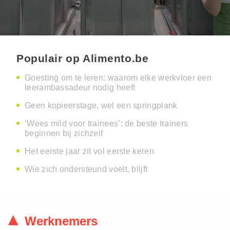
Populair op Alimento.be
Goesting om te leren: waarom elke werkvloer een
leerambassadeur nodig heeft
Geen kopieerstage, wel een springplank
‘Wees mild voor trainees’: de beste trainers
beginnen bij zichzelf
Het eerste jaar zit vol eerste keren
Wie zich ondersteund voelt, blijft
Werknemers