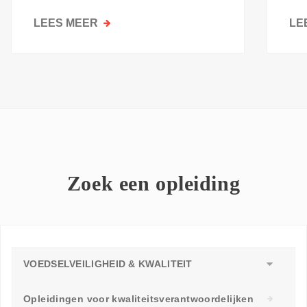
kri
LEES MEER
OVER
LE
GOESTING
OM
TE
LEREN:
WAAROM
ELKE
WERKVLOER
EEN
LEERAMBASSADEUR
Zoek een opleiding
NODIG
HEEFT
VOEDSELVEILIGHEID & KWALITEIT
Opleidingen voor kwaliteitsverantwoordelijken