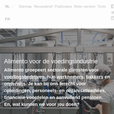
Top
NL
Sitemap
Nieuwsbrief
Publicaties
Beter werken
Tools
☰
FR
Main
OPLEIDINGEN
ZOEK EEN OPLEIDING
navigation
LESGEVERS
WIE ZIJN WE
Alimento voor de voedingsindustrie
TEAM
Alimento groepeert sectorale diensten voor
CONTACT
voedingsbedrijven
, hun
werknemers
,
bakkers
en
onderwijs
. Je kan bij ons terecht voor
opleidingen, personeels- en organisatieadvies,
financiële voordelen en aanvullend pensioen.
En, wat kunnen we voor jou doen?