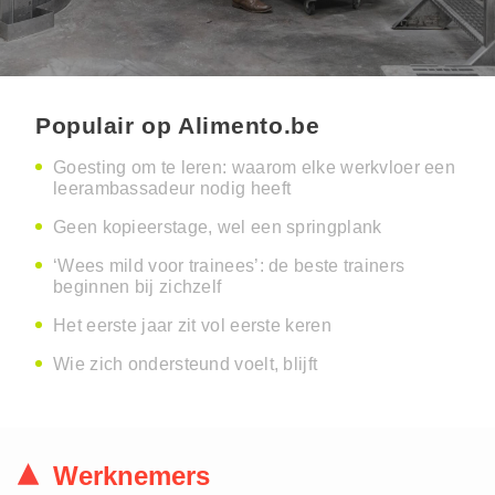
Populair op Alimento.be
Goesting om te leren: waarom elke werkvloer een
leerambassadeur nodig heeft
Geen kopieerstage, wel een springplank
‘Wees mild voor trainees’: de beste trainers
beginnen bij zichzelf
Het eerste jaar zit vol eerste keren
Wie zich ondersteund voelt, blijft
Werknemers