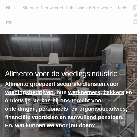
Top
NL
Sitemap
Nieuwsbrief
Publicaties
Beter werken
Tools
☰
FR
Main
OPLEIDINGEN
ZOEK EEN OPLEIDING
navigation
LESGEVERS
WIE ZIJN WE
Alimento voor de voedingsindustrie
TEAM
Alimento groepeert sectorale diensten voor
CONTACT
voedingsbedrijven
, hun
werknemers
,
bakkers
en
onderwijs
. Je kan bij ons terecht voor
opleidingen, personeels- en organisatieadvies,
financiële voordelen en aanvullend pensioen.
En, wat kunnen we voor jou doen?