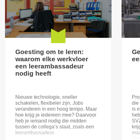
Goesting om te leren:
Ge
waarom elke werkvloer
ee
een leerambassadeur
nodig heeft
Nieuwe technologie, sneller
Pro
schakelen, flexibeler zijn. Jobs
die
veranderen in een hoog tempo. Maar
is 
hoe krijg je iedereen mee? Daarvoor
heb
heb je iemand nodig die midden
SVZ
tussen de collega’s staat, zoals een
kri
leerambassadeur.
maa
bre