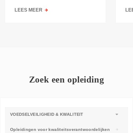
kri
LEES MEER
OVER
LE
GOESTING
OM
TE
LEREN:
WAAROM
ELKE
WERKVLOER
EEN
LEERAMBASSADEUR
Zoek een opleiding
NODIG
HEEFT
VOEDSELVEILIGHEID & KWALITEIT
Opleidingen voor kwaliteitsverantwoordelijken