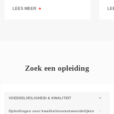
kri
LEES MEER
OVER
LE
GOESTING
OM
TE
LEREN:
WAAROM
ELKE
WERKVLOER
EEN
LEERAMBASSADEUR
Zoek een opleiding
NODIG
HEEFT
VOEDSELVEILIGHEID & KWALITEIT
Opleidingen voor kwaliteitsverantwoordelijken