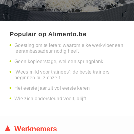
Populair op Alimento.be
Goesting om te leren: waarom elke werkvloer een
leerambassadeur nodig heeft
Geen kopieerstage, wel een springplank
‘Wees mild voor trainees’: de beste trainers
beginnen bij zichzelf
Het eerste jaar zit vol eerste keren
Wie zich ondersteund voelt, blijft
Werknemers