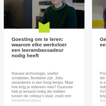
Goesting om te leren:
Ge
waarom elke werkvloer
ee
een leerambassadeur
nodig heeft
Nieuwe technologie, sneller
Pro
schakelen, flexibeler zijn. Jobs
die
veranderen in een hoog tempo. Maar
is 
hoe krijg je iedereen mee? Daarvoor
heb
heb je iemand nodig die midden
SVZ
tussen de collega’s staat, zoals een
kri
leerambassadeur.
maa
bre