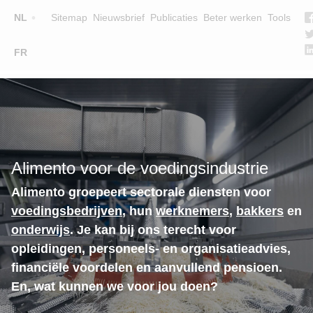
Top
NL
Sitemap
Nieuwsbrief
Publicaties
Beter werken
Tools
☰
FR
Main
OPLEIDINGEN
ZOEK EEN OPLEIDING
navigation
LESGEVERS
WIE ZIJN WE
Alimento voor de voedingsindustrie
TEAM
Alimento groepeert sectorale diensten voor
CONTACT
voedingsbedrijven
, hun
werknemers
,
bakkers
en
onderwijs
. Je kan bij ons terecht voor
opleidingen, personeels- en organisatieadvies,
financiële voordelen en aanvullend pensioen.
En, wat kunnen we voor jou doen?